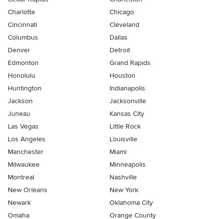
Charlotte
Chicago
Cincinnati
Cleveland
Columbus
Dallas
Denver
Detroit
Edmonton
Grand Rapids
Honolulu
Houston
Huntington
Indianapolis
Jackson
Jacksonville
Juneau
Kansas City
Las Vegas
Little Rock
Los Angeles
Louisville
Manchester
Miami
Milwaukee
Minneapolis
Montreal
Nashville
New Orleans
New York
Newark
Oklahoma City
Omaha
Orange County