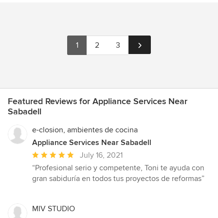
1
2
3
Featured Reviews for Appliance Services Near
Sabadell
e-closion, ambientes de cocina
Appliance Services Near Sabadell
Average
July 16, 2021
rating:
“Profesional serio y competente, Toni te ayuda con
5
gran sabiduría en todos tus proyectos de reformas”
out
of
5
MIV STUDIO