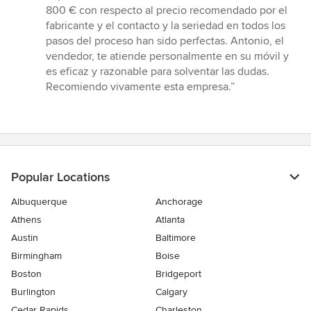
out
800 € con respecto al precio recomendado por el
of
fabricante y el contacto y la seriedad en todos los
5
pasos del proceso han sido perfectas. Antonio, el
stars
vendedor, te atiende personalmente en su móvil y
es eficaz y razonable para solventar las dudas.
Recomiendo vivamente esta empresa.”
Popular Locations
Albuquerque
Anchorage
Athens
Atlanta
Austin
Baltimore
Birmingham
Boise
Boston
Bridgeport
Burlington
Calgary
Cedar Rapids
Charleston