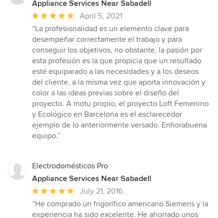
stars
Appliance Services Near Sabadell
Average
April 5, 2021
rating:
“La profesionalidad es un elemento clave para
5
desempeñar correctamente el trabajo y para
out
conseguir los objetivos, no obstante, la pasión por
of
esta profesión es la que propicia que un resultado
5
esté equiparado a las necesidades y a los deseos
stars
del cliente, a la misma vez que aporta innovación y
color a las ideas previas sobre el diseño del
proyecto. A motu propio, el proyecto Loft Femenino
y Ecológico en Barcelona es el esclarecedor
ejemplo de lo anteriormente versado. Enhorabuena
equipo.”
Electrodomésticos Pro
Appliance Services Near Sabadell
Average
July 21, 2016
rating:
“He comprado un frigorífico americano Siemens y la
5
experiencia ha sido excelente. He ahorrado unos