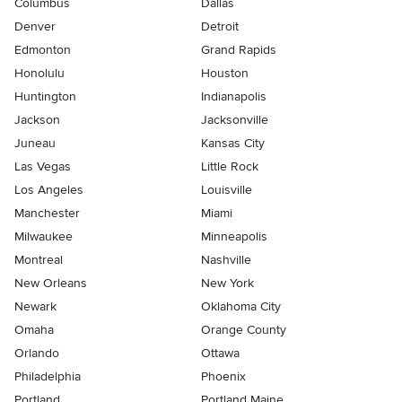
Columbus
Dallas
Denver
Detroit
Edmonton
Grand Rapids
Honolulu
Houston
Huntington
Indianapolis
Jackson
Jacksonville
Juneau
Kansas City
Las Vegas
Little Rock
Los Angeles
Louisville
Manchester
Miami
Milwaukee
Minneapolis
Montreal
Nashville
New Orleans
New York
Newark
Oklahoma City
Omaha
Orange County
Orlando
Ottawa
Philadelphia
Phoenix
Portland
Portland Maine