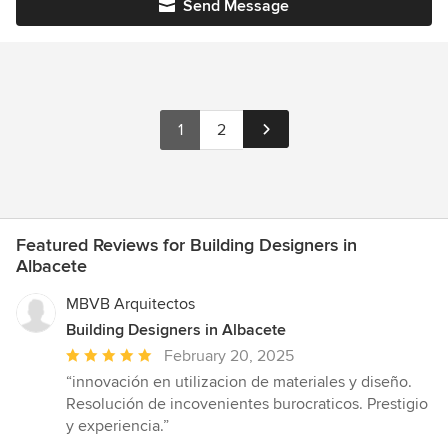
Send Message
1
2
Featured Reviews for Building Designers in
Albacete
MBVB Arquitectos
Building Designers in Albacete
Average
February 20, 2025
rating:
“innovación en utilizacion de materiales y diseño.
5
Resolución de incovenientes burocraticos. Prestigio
out
y experiencia.”
of