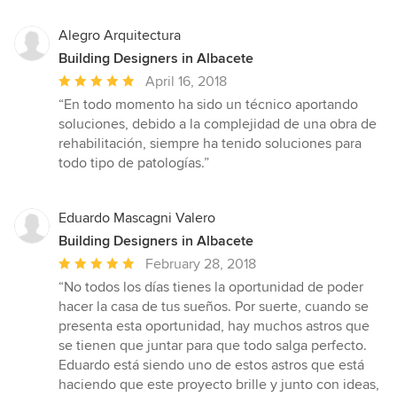
5
stars
Alegro Arquitectura
Building Designers in Albacete
Average
April 16, 2018
rating:
“En todo momento ha sido un técnico aportando
5
soluciones, debido a la complejidad de una obra de
out
rehabilitación, siempre ha tenido soluciones para
of
todo tipo de patologías.”
5
stars
Eduardo Mascagni Valero
Building Designers in Albacete
Average
February 28, 2018
rating:
“No todos los días tienes la oportunidad de poder
5
hacer la casa de tus sueños. Por suerte, cuando se
out
presenta esta oportunidad, hay muchos astros que
of
se tienen que juntar para que todo salga perfecto.
5
Eduardo está siendo uno de estos astros que está
stars
haciendo que este proyecto brille y junto con ideas,