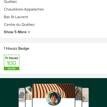
•Une expérience qui remonte à notre fondation en 1940.
Québec
Chaudières-Appalaches
Vivez l’expérience Maçonnex et transformez votre univers.
Bas St-Laurent
Centre du Québec
Show 5 More
1 Houzz Badge