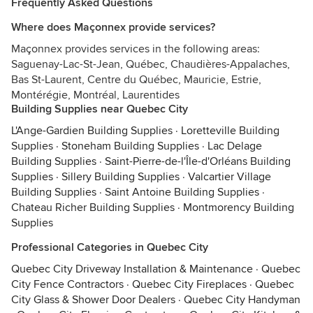
Frequently Asked Questions
Where does Maçonnex provide services?
Maçonnex provides services in the following areas:
Saguenay-Lac-St-Jean, Québec, Chaudières-Appalaches,
Bas St-Laurent, Centre du Québec, Mauricie, Estrie,
Montérégie, Montréal, Laurentides
Building Supplies near Quebec City
L'Ange-Gardien Building Supplies
·
Loretteville Building
Supplies
·
Stoneham Building Supplies
·
Lac Delage
Building Supplies
·
Saint-Pierre-de-l'Île-d'Orléans Building
Supplies
·
Sillery Building Supplies
·
Valcartier Village
Building Supplies
·
Saint Antoine Building Supplies
·
Chateau Richer Building Supplies
·
Montmorency Building
Supplies
Professional Categories in Quebec City
Quebec City Driveway Installation & Maintenance
·
Quebec
City Fence Contractors
·
Quebec City Fireplaces
·
Quebec
City Glass & Shower Door Dealers
·
Quebec City Handyman