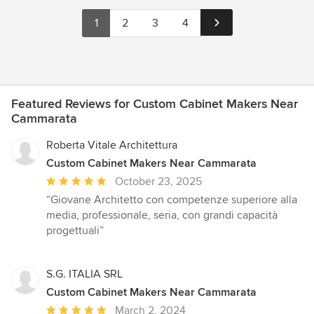
1
2
3
4
Featured Reviews for Custom Cabinet Makers Near
Cammarata
Roberta Vitale Architettura
Custom Cabinet Makers Near Cammarata
Average
October 23, 2025
rating:
“Giovane Architetto con competenze superiore alla
5
media, professionale, seria, con grandi capacità
out
progettuali”
of
5
stars
S.G. ITALIA SRL
Custom Cabinet Makers Near Cammarata
Average
March 2, 2024