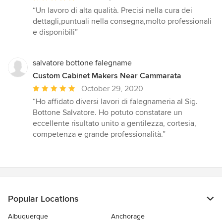
rating:
“Un lavoro di alta qualità. Precisi nella cura dei
5
dettagli,puntuali nella consegna,molto professionali
out
e disponibili”
of
5
stars
salvatore bottone falegname
Custom Cabinet Makers Near Cammarata
Average
October 29, 2020
rating:
“Ho affidato diversi lavori di falegnameria al Sig.
5
Bottone Salvatore. Ho potuto constatare un
out
eccellente risultato unito a gentilezza, cortesia,
of
competenza e grande professionalità.”
5
stars
Popular Locations
Albuquerque
Anchorage