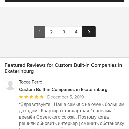
1
2
3
4
Featured Reviews for Custom Built-in Companies in
Ekaterinburg
Tocca Ferro
Custom Built-in Companies in Ekaterinburg
Average
December 5, 2019
rating:
“Здравствуйте . Наша семья с не очень большим
5
доходом . Квартира стандартная " панелька "
out
времён Советского союза . Поэтому когда
of
решили обновить интерьер ( сменить обстановку
5