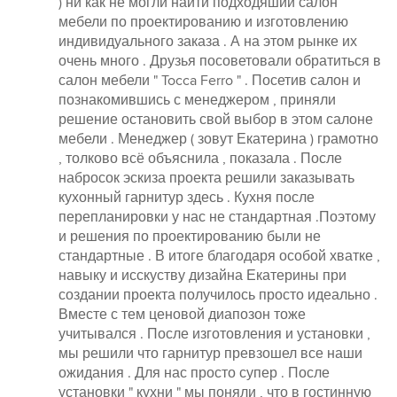
) ни как не могли найти подходяший салон
stars
мебели по проектированию и изготовлению
индивидуального заказа . А на этом рынке их
очень много . Друзья посоветовали обратиться в
салон мебели " Tocca Ferro " . Посетив салон и
познакомившись с менеджером , приняли
решение остановить свой выбор в этом салоне
мебели . Менеджер ( зовут Екатерина ) грамотно
, толково всё объяснила , показала . После
набросок эскиза проекта решили заказывать
кухонный гарнитур здесь . Кухня после
перепланировки у нас не стандартная .Поэтому
и решения по проектированию были не
стандартные . В итоге благодаря особой хватке ,
навыку и исскуству дизайна Екатерины при
создании проекта получилось просто идеально .
Вместе с тем ценовой диапозон тоже
учитывался . После изготовления и установки ,
мы решили что гарнитур превзошел все наши
ожидания . Для нас просто супер . После
установки " кухни " мы поняли , что в гостинную