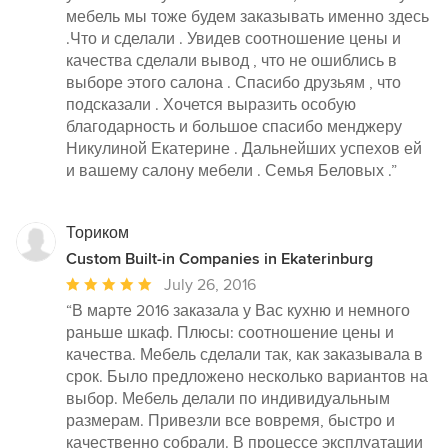
мебель мы тоже будем заказывать именно здесь
.Что и сделали . Увидев соотношение цены и
качества сделали вывод , что не ошиблись в
выборе этого салона . Спасибо друзьям , что
подсказали . Хочется выразить особую
благодарность и большое спасибо менджеру
Никулиной Екатерине . Дальнейших успехов ей
и вашему салону мебели . Семья Беловых .”
Ториком
Custom Built-in Companies in Ekaterinburg
Average
July 26, 2016
rating:
“В марте 2016 заказала у Вас кухню и немного
5
раньше шкаф. Плюсы: соотношение цены и
out
качества. Мебель сделали так, как заказывала в
of
срок. Было предложено несколько вариантов на
5
выбор. Мебель делали по индивидуальным
stars
размерам. Привезли все вовремя, быстро и
качественно собрали. В процессе эксплуатации