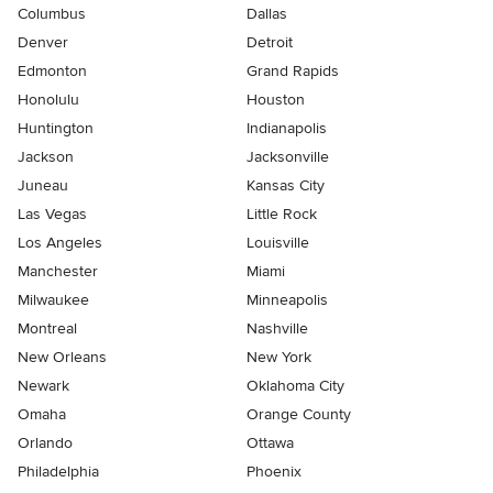
Columbus
Dallas
Denver
Detroit
Edmonton
Grand Rapids
Honolulu
Houston
Huntington
Indianapolis
Jackson
Jacksonville
Juneau
Kansas City
Las Vegas
Little Rock
Los Angeles
Louisville
Manchester
Miami
Milwaukee
Minneapolis
Montreal
Nashville
New Orleans
New York
Newark
Oklahoma City
Omaha
Orange County
Orlando
Ottawa
Philadelphia
Phoenix