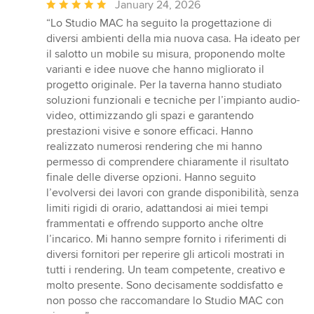
Average
January 24, 2026
rating:
“Lo Studio MAC ha seguito la progettazione di
5
diversi ambienti della mia nuova casa. Ha ideato per
out
il salotto un mobile su misura, proponendo molte
of
varianti e idee nuove che hanno migliorato il
5
progetto originale. Per la taverna hanno studiato
stars
soluzioni funzionali e tecniche per l’impianto audio-
video, ottimizzando gli spazi e garantendo
prestazioni visive e sonore efficaci. Hanno
realizzato numerosi rendering che mi hanno
permesso di comprendere chiaramente il risultato
finale delle diverse opzioni. Hanno seguito
l’evolversi dei lavori con grande disponibilità, senza
limiti rigidi di orario, adattandosi ai miei tempi
frammentati e offrendo supporto anche oltre
l’incarico. Mi hanno sempre fornito i riferimenti di
diversi fornitori per reperire gli articoli mostrati in
tutti i rendering. Un team competente, creativo e
molto presente. Sono decisamente soddisfatto e
non posso che raccomandare lo Studio MAC con