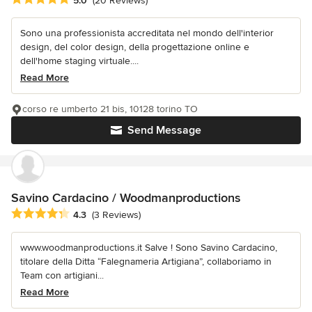
5.0
(20 Reviews)
Sono una professionista accreditata nel mondo dell'interior
design, del color design, della progettazione online e
dell'home staging virtuale....
Read More
corso re umberto 21 bis, 10128 torino TO
Send Message
Savino Cardacino / Woodmanproductions
Average rating: 4.3 out of 5 stars
4.3
(3 Reviews)
www.woodmanproductions.it Salve ! Sono Savino Cardacino,
titolare della Ditta “Falegnameria Artigiana”, collaboriamo in
Team con artigiani...
Read More