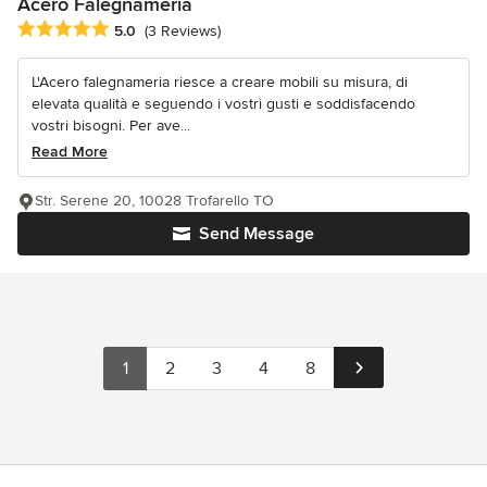
Acero Falegnameria
Average rating: 5 out of 5 stars
5.0
(3 Reviews)
L'Acero falegnameria riesce a creare mobili su misura, di
elevata qualità e seguendo i vostri gusti e soddisfacendo
vostri bisogni. Per ave...
Read More
Str. Serene 20, 10028 Trofarello TO
Send Message
1
2
3
4
8