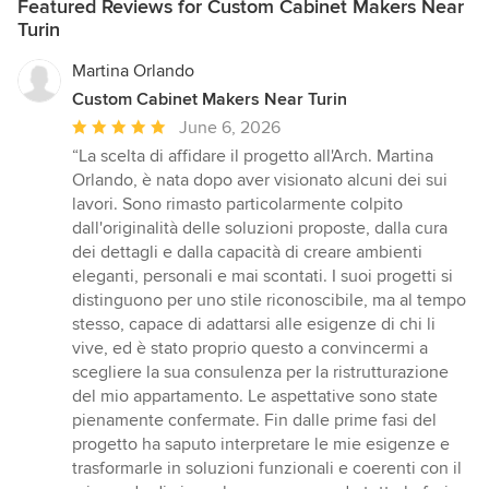
Featured Reviews for Custom Cabinet Makers Near
Turin
Martina Orlando
Custom Cabinet Makers Near Turin
Average
June 6, 2026
rating:
“La scelta di affidare il progetto all'Arch. Martina
5
Orlando, è nata dopo aver visionato alcuni dei sui
out
lavori. Sono rimasto particolarmente colpito
of
dall'originalità delle soluzioni proposte, dalla cura
5
dei dettagli e dalla capacità di creare ambienti
stars
eleganti, personali e mai scontati. I suoi progetti si
distinguono per uno stile riconoscibile, ma al tempo
stesso, capace di adattarsi alle esigenze di chi li
vive, ed è stato proprio questo a convincermi a
scegliere la sua consulenza per la ristrutturazione
del mio appartamento. Le aspettative sono state
pienamente confermate. Fin dalle prime fasi del
progetto ha saputo interpretare le mie esigenze e
trasformarle in soluzioni funzionali e coerenti con il