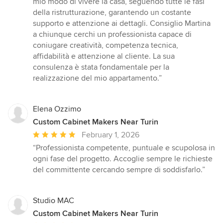
mio modo di vivere la casa, seguendo tutte le fasi
della ristrutturazione, garantendo un costante
supporto e attenzione ai dettagli. Consiglio Martina
a chiunque cerchi un professionista capace di
coniugare creatività, competenza tecnica,
affidabilità e attenzione al cliente. La sua
consulenza è stata fondamentale per la
realizzazione del mio appartamento.”
Elena Ozzimo
Custom Cabinet Makers Near Turin
Average
February 1, 2026
rating:
“Professionista competente, puntuale e scupolosa in
5
ogni fase del progetto. Accoglie sempre le richieste
out
del committente cercando sempre di soddisfarlo.”
of
5
stars
Studio MAC
Custom Cabinet Makers Near Turin