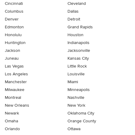
Cincinnati
Cleveland
Columbus
Dallas
Denver
Detroit
Edmonton
Grand Rapids
Honolulu
Houston
Huntington
Indianapolis
Jackson
Jacksonville
Juneau
Kansas City
Las Vegas
Little Rock
Los Angeles
Louisville
Manchester
Miami
Milwaukee
Minneapolis
Montreal
Nashville
New Orleans
New York
Newark
Oklahoma City
Omaha
Orange County
Orlando
Ottawa