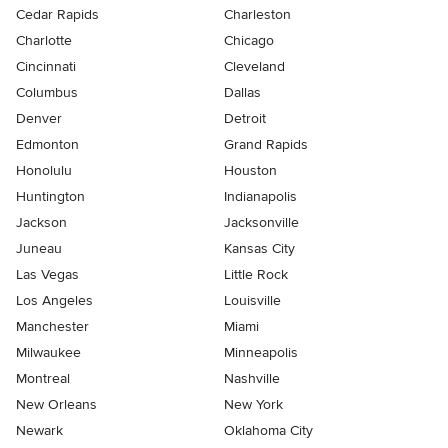
Cedar Rapids
Charleston
Charlotte
Chicago
Cincinnati
Cleveland
Columbus
Dallas
Denver
Detroit
Edmonton
Grand Rapids
Honolulu
Houston
Huntington
Indianapolis
Jackson
Jacksonville
Juneau
Kansas City
Las Vegas
Little Rock
Los Angeles
Louisville
Manchester
Miami
Milwaukee
Minneapolis
Montreal
Nashville
New Orleans
New York
Newark
Oklahoma City