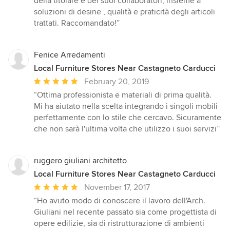
della titolare e dei suoi collaboratori, insieme a
stars
soluzioni di desine , qualità e praticità degli articoli
trattati. Raccomandato!”
Fenice Arredamenti
Local Furniture Stores Near Castagneto Carducci
Average
February 20, 2019
rating:
“Ottima professionista e materiali di prima qualità.
5
Mi ha aiutato nella scelta integrando i singoli mobili
out
perfettamente con lo stile che cercavo. Sicuramente
of
che non sarà l'ultima volta che utilizzo i suoi servizi”
5
stars
ruggero giuliani architetto
Local Furniture Stores Near Castagneto Carducci
Average
November 17, 2017
rating:
“Ho avuto modo di conoscere il lavoro dell'Arch.
5
Giuliani nel recente passato sia come progettista di
out
opere edilizie, sia di ristrutturazione di ambienti