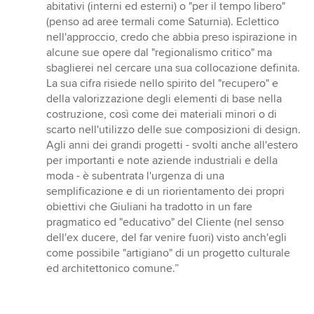
of
abitativi (interni ed esterni) o "per il tempo libero"
5
(penso ad aree termali come Saturnia). Eclettico
stars
nell'approccio, credo che abbia preso ispirazione in
alcune sue opere dal "regionalismo critico" ma
sbaglierei nel cercare una sua collocazione definita.
La sua cifra risiede nello spirito del "recupero" e
della valorizzazione degli elementi di base nella
costruzione, così come dei materiali minori o di
scarto nell'utilizzo delle sue composizioni di design.
Agli anni dei grandi progetti - svolti anche all'estero
per importanti e note aziende industriali e della
moda - è subentrata l'urgenza di una
semplificazione e di un riorientamento dei propri
obiettivi che Giuliani ha tradotto in un fare
pragmatico ed "educativo" del Cliente (nel senso
dell'ex ducere, del far venire fuori) visto anch'egli
come possibile "artigiano" di un progetto culturale
ed architettonico comune.”