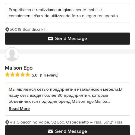
Progettiamo e realizziamo artigianalmente mobili e
complementi d'arredo utilizzando ferro e legno recuperato.
50018 Scandicci FI
Send Message
Maison Ego
Average rating: 5 out of 5 stars
5.0
(1 Review)
Мы являемся сетью предприятий итальянской мебели.В
нашу сеть входят более 30 предприятий, которые
объединяются под один бренд Мaison Ego.Мы ра...
Read More
Via Gioacchino Volpe, 92 Loc. Ospedaletto – Pisa, 56121 Pisa
Send Message