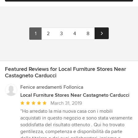
1
2
3
4
8
Featured Reviews for Local Furniture Stores Near
Castagneto Carducci
Fenice arredamenti Follonica
Local Furniture Stores Near Castagneto Carducci
Average
March 31, 2019
rating:
“Ho arredato la mia nuova casa con i mobili
5
acquistati in questo negozio e sono stata veramente
out
soddisfatta del risultato ottenuto . Qui ho trovato
of
gentilezza, competenza e disponibilità da parte
5