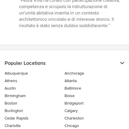
“Fedra Villa ha curato con partecipazione creativa,
5
competenza e scrupolo la ristrutturazione di
out
un'unità abitativa inserita in un contesto
of
architettonico vincolato e di interesse storico. Il
5
risultato è stato senza dubbio soddisfacente.”
stars
Popular Locations
Albuquerque
Anchorage
Athens
Atlanta
Austin
Baltimore
Birmingham
Boise
Boston
Bridgeport
Burlington
Calgary
Cedar Rapids
Charleston
Charlotte
Chicago