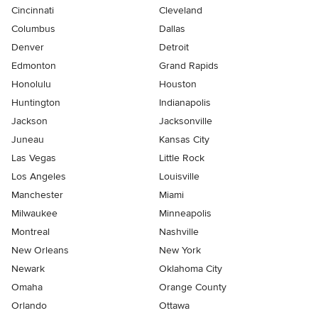
Cincinnati
Cleveland
Columbus
Dallas
Denver
Detroit
Edmonton
Grand Rapids
Honolulu
Houston
Huntington
Indianapolis
Jackson
Jacksonville
Juneau
Kansas City
Las Vegas
Little Rock
Los Angeles
Louisville
Manchester
Miami
Milwaukee
Minneapolis
Montreal
Nashville
New Orleans
New York
Newark
Oklahoma City
Omaha
Orange County
Orlando
Ottawa