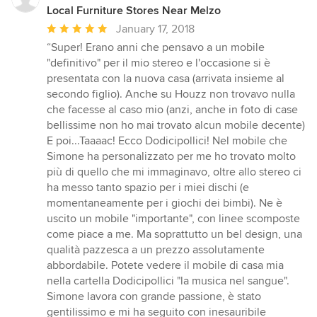
Local Furniture Stores Near Melzo
Average
January 17, 2018
rating:
“Super! Erano anni che pensavo a un mobile
5
"definitivo" per il mio stereo e l'occasione si è
out
presentata con la nuova casa (arrivata insieme al
of
secondo figlio). Anche su Houzz non trovavo nulla
5
che facesse al caso mio (anzi, anche in foto di case
stars
bellissime non ho mai trovato alcun mobile decente)
E poi...Taaaac! Ecco Dodicipollici! Nel mobile che
Simone ha personalizzato per me ho trovato molto
più di quello che mi immaginavo, oltre allo stereo ci
ha messo tanto spazio per i miei dischi (e
momentaneamente per i giochi dei bimbi). Ne è
uscito un mobile "importante", con linee scomposte
come piace a me. Ma soprattutto un bel design, una
qualità pazzesca a un prezzo assolutamente
abbordabile. Potete vedere il mobile di casa mia
nella cartella Dodicipollici "la musica nel sangue".
Simone lavora con grande passione, è stato
gentilissimo e mi ha seguito con inesauribile