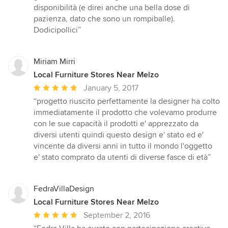
disponibilità (e direi anche una bella dose di
pazienza, dato che sono un rompiballe).
Dodicipollici”
Miriam Mirri
Local Furniture Stores Near Melzo
Average
January 5, 2017
rating:
“progetto riuscito perfettamente la designer ha colto
5
immediatamente il prodotto che volevamo produrre
out
con le sue capacità il prodotti e' apprezzato da
of
diversi utenti quindi questo design e' stato ed e'
5
vincente da diversi anni in tutto il mondo l'oggetto
stars
e' stato comprato da utenti di diverse fasce di età”
FedraVillaDesign
Local Furniture Stores Near Melzo
Average
September 2, 2016
rating: