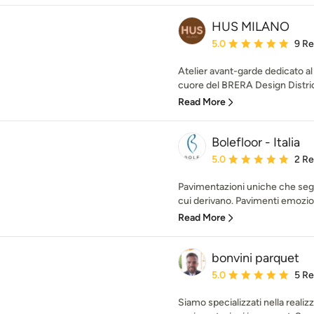
HUS MILANO
Average rating: 5 out of
5.0
9 R
Atelier avant-garde dedicato al 
cuore del BRERA Design Distric
Read More
Bolefloor - Italia
Average rating: 5 out of
5.0
2 R
Pavimentazioni uniche che seguo
cui derivano. Pavimenti emozion
Read More
bonvini parquet
Average rating: 5 out of
5.0
5 R
Siamo specializzati nella realiz