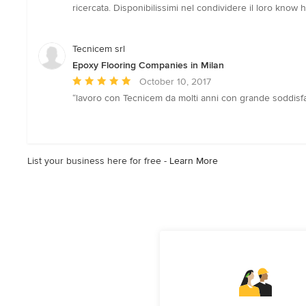
5
ricercata. Disponibilissimi nel condividere il loro know 
out
of
5
Tecnicem srl
stars
Epoxy Flooring Companies in Milan
Average
October 10, 2017
rating:
“lavoro con Tecnicem da molti anni con grande soddisfazi
5
out
of
5
List your business here for free -
Learn More
stars