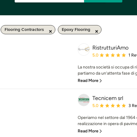
Flooring Contractors
Epoxy Flooring
RistrutturiAmo
Average rating: 5 out of
5.0
1 Re
La nostra società si occupa di r
partiamo da un’attenta fase di 
Read More
Tecnicem srl
Average rating: 5 out of
5.0
3 R
Operiamo nel settore dal 1964 
realizzazione in opera di pavimen
Read More