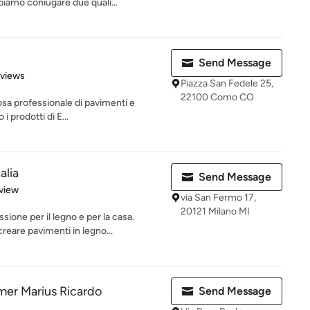
piamo coniugare due quali...
Send Message
 5 stars
eviews
Piazza San Fedele 25,
22100 Como CO
osa professionale di pavimenti e
i prodotti di E...
lia
Send Message
 5 stars
view
via San Fermo 17,
20121 Milano MI
ne per il legno e per la casa.
eare pavimenti in legno...
mer Marius Ricardo
Send Message