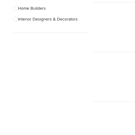
Home Builders
Interior Designers & Decorators
Kitchen & Bathroom Designers
Kitchen Remodelers
Bathroom Remodelers
Landscape Architects & Landscape
Designers
Landscape Contractors
Show All