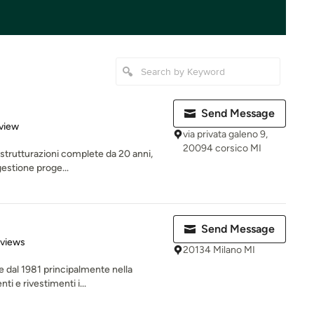
Send Message
 5 stars
view
via privata galeno 9,
20094 corsico MI
istrutturazioni complete da 20 anni,
gestione proge...
Send Message
 5 stars
eviews
20134 Milano MI
e dal 1981 principalmente nella
ti e rivestimenti i...