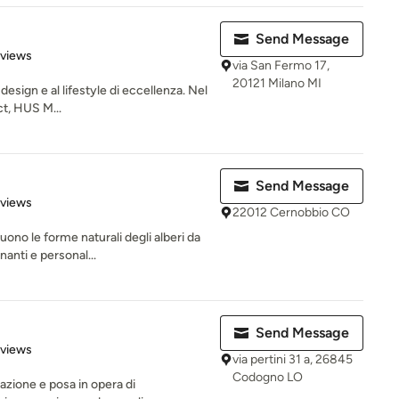
Send Message
 5 stars
eviews
via San Fermo 17,
20121 Milano MI
design e al lifestyle di eccellenza. Nel
t, HUS M...
Send Message
 5 stars
eviews
22012 Cernobbio CO
no le forme naturali degli alberi da
anti e personal...
Send Message
 5 stars
eviews
via pertini 31 a, 26845
Codogno LO
zazione e posa in opera di