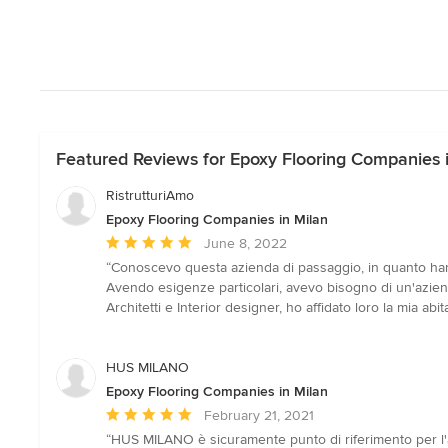
Featured Reviews for Epoxy Flooring Companies 
RistrutturiAmo
Epoxy Flooring Companies in Milan
Average
June 8, 2022
rating:
“Conoscevo questa azienda di passaggio, in quanto hann
5
Avendo esigenze particolari, avevo bisogno di un'aziend
out
Architetti e Interior designer, ho affidato loro la mia a
of
5
stars
HUS MILANO
Epoxy Flooring Companies in Milan
Average
February 21, 2021
rating:
“HUS MILANO è sicuramente punto di riferimento per l'accu