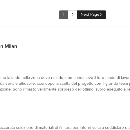
Next Page
1
2
in Milan
o la sede nella zona dove risiedo, non conoscevo il loro modo di lavorar
a seria e affidabile, così dopo la scelta del progetto con il grande tea
bitazione. Sono rimasto veramente sorpreso dell'ottimo lavoro eseguito a re
rata selezione di materiali di finitura per interni volta a soddisfare qual