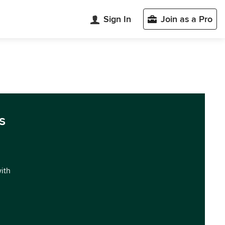
Sign In
Join as a Pro
s
with