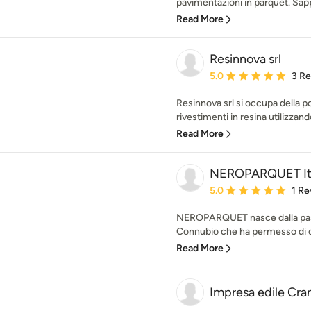
pavimentazioni in parquet. Sap
Read More
Resinnova srl
Average rating: 5 out of
5.0
3 R
Resinnova srl si occupa della p
rivestimenti in resina utilizzando 
Read More
NEROPARQUET Ita
Average rating: 5 out of
5.0
1 Re
NEROPARQUET nasce dalla passio
Connubio che ha permesso di cr
Read More
Impresa edile Cra