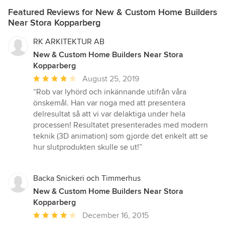
Featured Reviews for New & Custom Home Builders
Near Stora Kopparberg
RK ARKITEKTUR AB
New & Custom Home Builders Near Stora
Kopparberg
Average
August 25, 2019
rating:
“Rob var lyhörd och inkännande utifrån våra
4
önskemål. Han var noga med att presentera
out
delresultat så att vi var delaktiga under hela
of
processen! Resultatet presenterades med modern
5
teknik (3D animation) som gjorde det enkelt att se
stars
hur slutprodukten skulle se ut!”
Backa Snickeri och Timmerhus
New & Custom Home Builders Near Stora
Kopparberg
Average
December 16, 2015