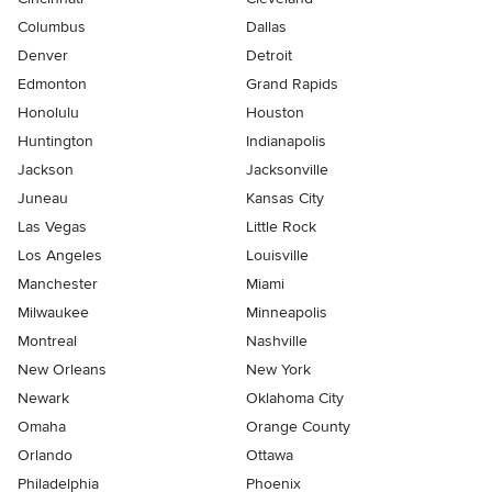
Columbus
Dallas
Denver
Detroit
Edmonton
Grand Rapids
Honolulu
Houston
Huntington
Indianapolis
Jackson
Jacksonville
Juneau
Kansas City
Las Vegas
Little Rock
Los Angeles
Louisville
Manchester
Miami
Milwaukee
Minneapolis
Montreal
Nashville
New Orleans
New York
Newark
Oklahoma City
Omaha
Orange County
Orlando
Ottawa
Philadelphia
Phoenix