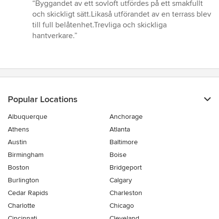
rating:
“Byggandet av ett sovloft utfördes på ett smakfullt
4
och skickligt sätt.Likaså utförandet av en terrass blev
out
till full belåtenhet.Trevliga och skickliga
of
hantverkare.”
5
stars
Popular Locations
Albuquerque
Anchorage
Athens
Atlanta
Austin
Baltimore
Birmingham
Boise
Boston
Bridgeport
Burlington
Calgary
Cedar Rapids
Charleston
Charlotte
Chicago
Cincinnati
Cleveland