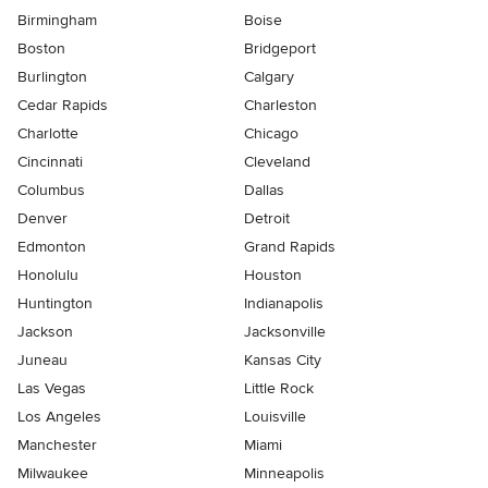
Birmingham
Boise
Boston
Bridgeport
Burlington
Calgary
Cedar Rapids
Charleston
Charlotte
Chicago
Cincinnati
Cleveland
Columbus
Dallas
Denver
Detroit
Edmonton
Grand Rapids
Honolulu
Houston
Huntington
Indianapolis
Jackson
Jacksonville
Juneau
Kansas City
Las Vegas
Little Rock
Los Angeles
Louisville
Manchester
Miami
Milwaukee
Minneapolis