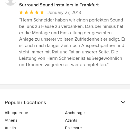
Surround Sound Installers in Frankfurt
Average
January 27, 2018
rating:
“Herrn Schneider haben wir einen perfekten Sound
5
bei uns zu Hause zu verdanken. Darüber hinaus hat
out
er die Montage und Einstellung der gesamten
of
Anlage zu unserer vollsten Zufriedenheit erledigt. Er
5
ist auch nach langer Zeit noch Ansprechpartner und
stars
steht immer mit Rat und Tat an unserer Seite. Die
Leistung von Herrn Schneider ist außergewöhnlich
und können wir jederzeit weiterempfehlen.”
Popular Locations
Albuquerque
Anchorage
Athens
Atlanta
Austin
Baltimore