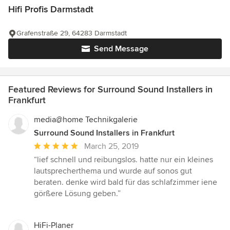
Hifi Profis Darmstadt
Grafenstraße 29, 64283 Darmstadt
Send Message
Featured Reviews for Surround Sound Installers in
Frankfurt
media@home Technikgalerie
Surround Sound Installers in Frankfurt
Average
March 25, 2019
rating:
“lief schnell und reibungslos. hatte nur ein kleines
5
lautsprecherthema und wurde auf sonos gut
out
beraten. denke wird bald für das schlafzimmer iene
of
görßere Lösung geben.”
5
stars
HiFi-Planer