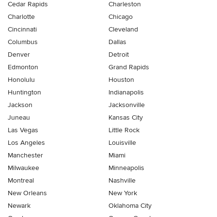
Cedar Rapids
Charleston
Charlotte
Chicago
Cincinnati
Cleveland
Columbus
Dallas
Denver
Detroit
Edmonton
Grand Rapids
Honolulu
Houston
Huntington
Indianapolis
Jackson
Jacksonville
Juneau
Kansas City
Las Vegas
Little Rock
Los Angeles
Louisville
Manchester
Miami
Milwaukee
Minneapolis
Montreal
Nashville
New Orleans
New York
Newark
Oklahoma City