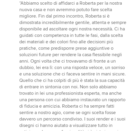
rating:
“Abbiamo scelto di affidarci a Roberta per la nostra
5
nuova casa e non avremmo potuto fare scelta
out
migliore. Fin dal primo incontro, Roberta si è
of
dimostrata incredibilmente gentile, attenta e sempre
5
disponibile ad ascoltare ogni nostra necessità. Ci ha
stars
guidati con competenza in tutte le fasi, dalla scelta
dei materiali e dei colori fino alle decisioni più
pratiche, come predisporre prese aggiuntive o
soluzioni future per rendere la casa flessibile negli
anni. Ogni volta che ci trovavamo di fronte a un
dubbio, lei era lì: con una risposta veloce, un sorriso
e una soluzione che ci faceva sentire in mani sicure.
Quello che ci ha colpiti di più è stata la sua capacità
di entrare in sintonia con noi. Non solo abbiamo
trovato in lei una professionista esperta, ma anche
una persona con cui abbiamo instaurato un rapporto
di fiducia e amicizia. Roberta ci ha sempre fatti
sentire a nostro agio, come se ogni scelta fosse
davvero un percorso condiviso. I suoi render e i suoi
disegni ci hanno aiutato a visualizzare tutto in