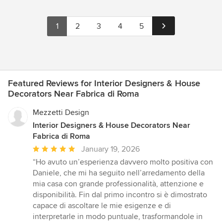
1
2
3
4
5
Featured Reviews for Interior Designers & House
Decorators Near Fabrica di Roma
Mezzetti Design
Interior Designers & House Decorators Near
Fabrica di Roma
Average
January 19, 2026
rating:
“Ho avuto un’esperienza davvero molto positiva con
5
Daniele, che mi ha seguito nell’arredamento della
out
mia casa con grande professionalità, attenzione e
of
disponibilità. Fin dal primo incontro si è dimostrato
5
capace di ascoltare le mie esigenze e di
stars
interpretarle in modo puntuale, trasformandole in