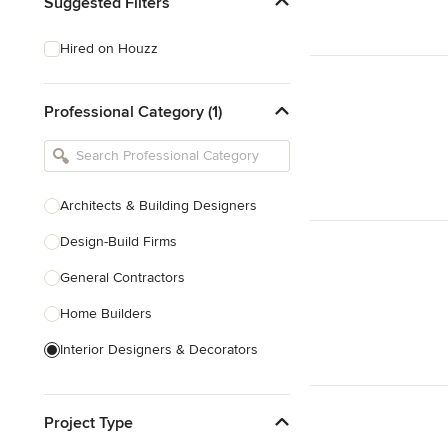
Suggested Filters
Hired on Houzz
Professional Category (1)
Architects & Building Designers
Design-Build Firms
General Contractors
Home Builders
Interior Designers & Decorators
Kitchen & Bathroom Designers
Project Type
Kitchen Remodelers