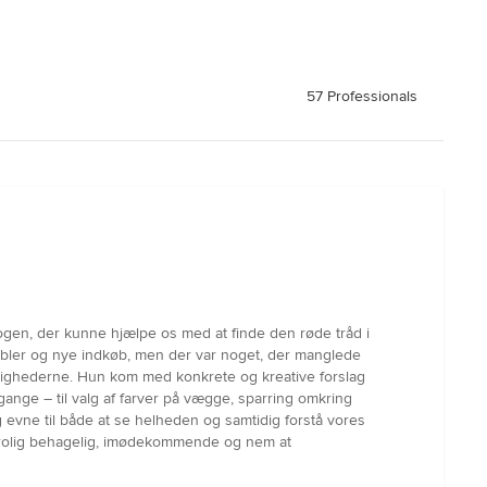
57 Professionals
ogen, der kunne hjælpe os med at finde den røde tråd i
møbler og nye indkøb, men der var noget, der manglede
ulighederne. Hun kom med konkrete og kreative forslag
gange – til valg af farver på vægge, sparring omkring
ig evne til både at se helheden og samtidig forstå vores
 utrolig behagelig, imødekommende og nem at