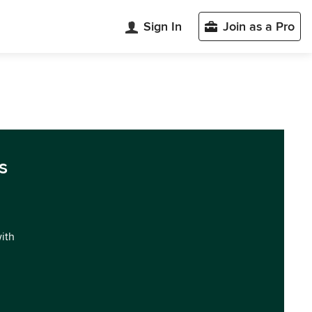
Sign In
Join as a Pro
s
with