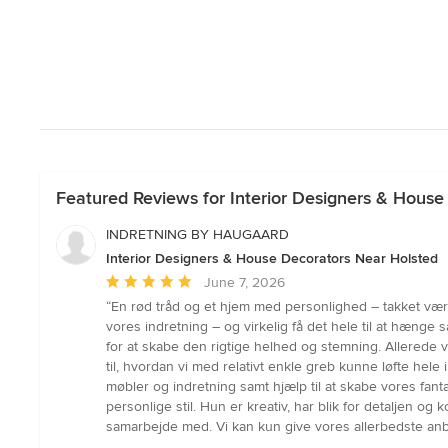
Featured Reviews for Interior Designers & House
INDRETNING BY HAUGAARD
Interior Designers & House Decorators Near Holsted
Average
June 7, 2026
rating:
“En rød tråd og et hjem med personlighed – takket vær
5
vores indretning – og virkelig få det hele til at hæn
out
for at skabe den rigtige helhed og stemning. Allerede
of
til, hvordan vi med relativt enkle greb kunne løfte he
5
møbler og indretning samt hjælp til at skabe vores fanta
stars
personlige stil. Hun er kreativ, har blik for detaljen
samarbejde med. Vi kan kun give vores allerbedste anbef