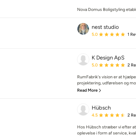
Nova Domus Boligstyling etabl
nest studio
Average rating: 5 out of
5.0
1 Re
K Design ApS
Average rating: 5 out of
5.0
2 R
RumFabrik's vision er at hjæl
projektering, udførelsen og mon
Read More
Hübsch
Average rating: 4.5 out 
4.5
2 R
Hos Hübsch stræber vi efter at
oplevelse i form af service, kvali