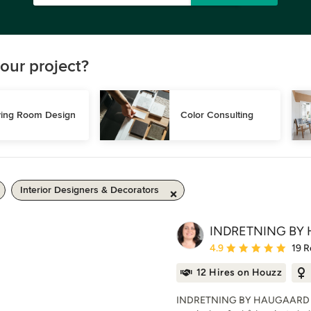
our project?
ving Room Design
Color Consulting
Interior Designers & Decorators
INDRETNING BY
Average rating: 4.9 out 
4.9
19 R
12 Hires on Houzz
INDRETNING BY HAUGAARD ska