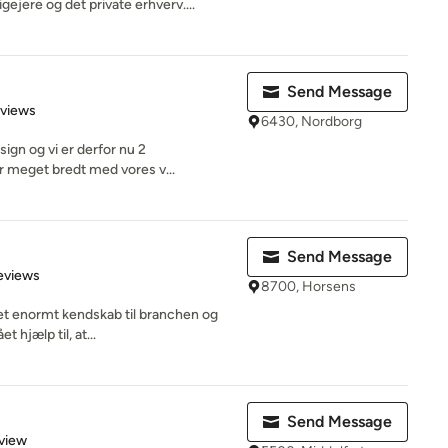
gejere og det private erhverv....
Send Message
 5 stars
eviews
6430, Nordborg
gn og vi er derfor nu 2
r meget bredt med vores v...
Send Message
 5 stars
eviews
8700, Horsens
 et enormt kendskab til branchen og
 hjælp til, at...
Send Message
 5 stars
view