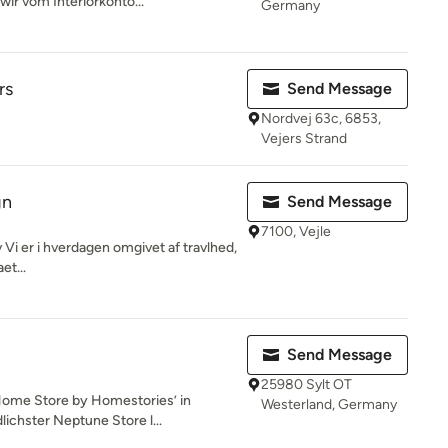
wir vom Interiorkonto...
Germany
rs
Send Message
Nordvej 63c, 6853,
Vejers Strand
gn
Send Message
7100, Vejle
rv Vi er i hverdagen omgivet af travlhed,
et...
Send Message
25980 Sylt OT
 Home Store by Homestories’ in
Westerland, Germany
ichster Neptune Store l...