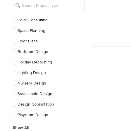
Bathroom Remodelers
Landscape Architects & Landscape
Designers
Color Consulting
Landscape Contractors
Space Planning
Floor Plans
Show All
Bedroom Design
Holiday Decorating
Lighting Design
Nursery Design
Sustainable Design
Design Consultation
Playroom Design
Show All