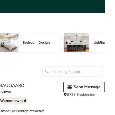
Bedroom Design
Lighting Des
 HAUGAARD
Send Message
of 5 stars
eviews
8722, Hedensted
Woman owned
ber personlige attraktive