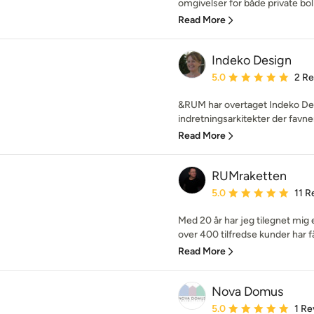
omgivelser for både private boli
Read More
Indeko Design
Average rating: 5 out of
5.0
2 R
&RUM har overtaget Indeko Desi
indretningsarkitekter der favne
Read More
RUMraketten
Average rating: 5 out of
5.0
11 R
Med 20 år har jeg tilegnet mig
over 400 tilfredse kunder har fået
Read More
Nova Domus
Average rating: 5 out of
5.0
1 Re