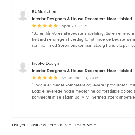
RUMraketten
Interior Designers & House Decorators Near Holsted
Average
April 20, 2020
rating:
“Søren får Vores allebedste anbefaling. Søren er enorm
5
helt ind i ens egen hverdag for at finde de bedste løsn
out
sammen med Søren ønsker man stadig hans ekspertise
of
5
stars
Indeko Design
Interior Designers & House Decorators Near Holsted
Average
September 13, 2016
rating:
“Loddie er meget kompetent og leverer produktet til ful
5
Loddie leverede nogle meget fine og forstålige oplæg 
out
kommet til at se sådan ud. Vi vil hermed stærk anbefale
of
5
stars
List your business here for free -
Learn More