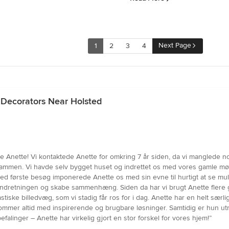
Next Page
1
2
3
4
 Decorators Near Holsted
e Anette! Vi kontaktede Anette for omkring 7 år siden, da vi manglede n
ge sammen. Vi havde selv bygget huset og indrettet os med vores gamle 
 ved første besøg imponerede Anette os med sin evne til hurtigt at se m
le indretningen og skabe sammenhæng. Siden da har vi brugt Anette flere 
stiske billedvæg, som vi stadig får ros for i dag. Anette har en helt særl
 og kommer altid med inspirerende og brugbare løsninger. Samtidig er hun
alinger – Anette har virkelig gjort en stor forskel for vores hjem!”