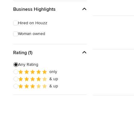
Business Highlights
Hired on Houzz
Woman owned
Rating (1)
Any Rating
only
& up
& up