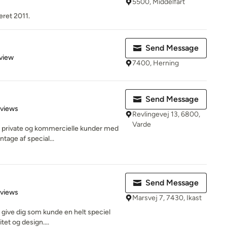
5500, Middelfart
eret 2011.
Send Message
 5 stars
view
7400, Herning
Send Message
 5 stars
eviews
Revlingevej 13, 6800,
Varde
pe private og kommercielle kunder med
tage af special...
Send Message
of 5 stars
eviews
Marsvej 7, 7430, Ikast
 give dig som kunde en helt speciel
tet og design....