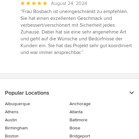
Average
August 24, 2024
rating:
“Frau Bosbach ist uneingeschränkt zu empfehlen.
5
Sie hat einen exzellenten Geschmack und
out
verbessert/verschönert mit Sicherheit jedes
of
Zuhause. Dabei hat sie eine sehr angenehme Art
5
und geht auf die Wünsche und Bedürfnisse der
stars
Kunden ein. Sie hat das Projekt sehr gut koordiniert
und war immer ansprechbar.”
Popular Locations
Albuquerque
Anchorage
Athens
Atlanta
Austin
Baltimore
Birmingham
Boise
Boston
Bridgeport