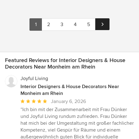
1
2
3
4
5
Featured Reviews for Interior Designers & House
Decorators Near Monheim am Rhein
Joyful Living
Interior Designers & House Decorators Near
Monheim am Rhein
Average
January 6, 2026
rating:
“Ich bin mit der Zusammenarbeit mit Frau Dünker
5
und Joyful Living rundum zufrieden. Frau Dünker
out
hat mich bei der Umgestaltung mit großer fachlicher
of
Kompetenz, viel Gespür für Räume und einem
5
außergewöhnlich guten Blick für individuelle