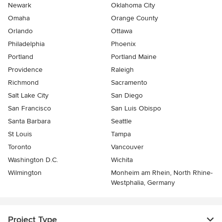
Newark
Oklahoma City
Omaha
Orange County
Orlando
Ottawa
Philadelphia
Phoenix
Portland
Portland Maine
Providence
Raleigh
Richmond
Sacramento
Salt Lake City
San Diego
San Francisco
San Luis Obispo
Santa Barbara
Seattle
St Louis
Tampa
Toronto
Vancouver
Washington D.C.
Wichita
Wilmington
Monheim am Rhein, North Rhine-
Westphalia, Germany
Project Type