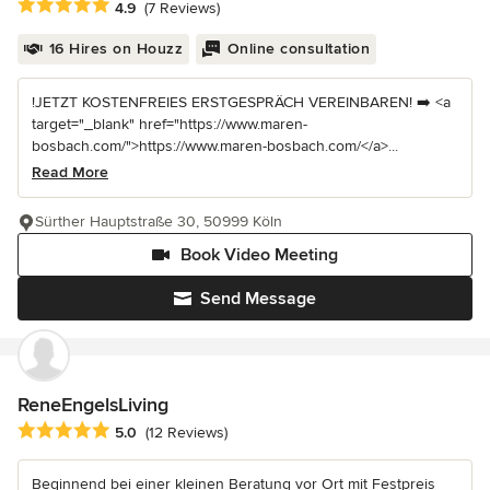
Average rating: 4.9 out of 5 stars
4.9
(7 Reviews)
16 Hires on Houzz
Online consultation
!JETZT KOSTENFREIES ERSTGESPRÄCH VEREINBAREN! ➡️ <a
target="_blank" href="https://www.maren-
bosbach.com/">https://www.maren-bosbach.com/</a>...
Read More
Sürther Hauptstraße 30, 50999 Köln
Book Video Meeting
Send Message
ReneEngelsLiving
Average rating: 5 out of 5 stars
5.0
(12 Reviews)
Beginnend bei einer kleinen Beratung vor Ort mit Festpreis