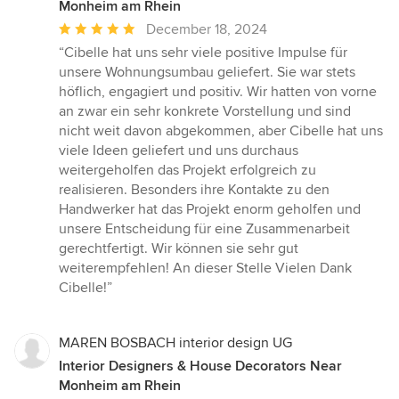
Monheim am Rhein
Average
December 18, 2024
rating:
“Cibelle hat uns sehr viele positive Impulse für
5
unsere Wohnungsumbau geliefert. Sie war stets
out
höflich, engagiert und positiv. Wir hatten von vorne
of
an zwar ein sehr konkrete Vorstellung und sind
5
nicht weit davon abgekommen, aber Cibelle hat uns
stars
viele Ideen geliefert und uns durchaus
weitergeholfen das Projekt erfolgreich zu
realisieren. Besonders ihre Kontakte zu den
Handwerker hat das Projekt enorm geholfen und
unsere Entscheidung für eine Zusammenarbeit
gerechtfertigt. Wir können sie sehr gut
weiterempfehlen! An dieser Stelle Vielen Dank
Cibelle!”
MAREN BOSBACH interior design UG
Interior Designers & House Decorators Near
Monheim am Rhein