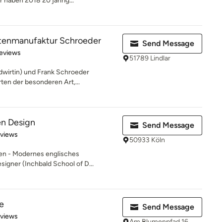
r haben 2018 20 jährig...
tenmanufaktur Schroeder
Send Message
 5 stars
eviews
51789 Lindlar
ndwirtin) und Frank Schroeder
ten der besonderen Art,...
en Design
Send Message
 5 stars
eviews
50933 Köln
rten - Modernes englisches
igner (Inchbald School of D...
e
Send Message
 5 stars
eviews
Am Blumenpfad 16,