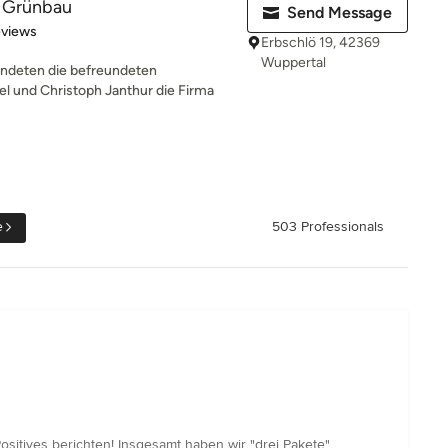
r Grünbau
Send Message
 5 stars
eviews
Erbschlö 19, 42369
Wuppertal
deten die befreundeten
 und Christoph Janthur die Firma
e
503 Professionals
itives berichten! Insgesamt haben wir "drei Pakete"