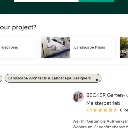
our project?
rdscaping
Landscape Plans
Landscape Architects & Landscape Designers
BECKER Garten- 
Meisterbetrieb
Average rating: 4.5 out 
4.5
8 R
Weil Ihr Garten die Aufmerksam
Wohnraum. Er gehört ebenso z