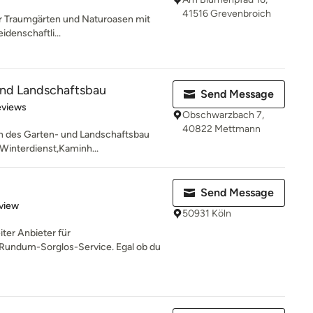
41516 Grevenbroich
für Traumgärten und Naturoasen mit
idenschaftli...
und Landschaftsbau
Send Message
of 5 stars
eviews
Obschwarzbach 7,
40822 Mettmann
n des Garten- und Landschaftsbau
, Winterdienst,Kaminh...
Send Message
 5 stars
view
50931 Köln
ter Anbieter für
Rundum-Sorglos-Service. Egal ob du