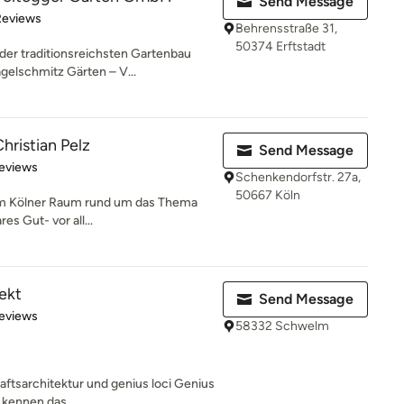
Send Message
of 5 stars
Reviews
Behrensstraße 31,
50374 Erftstadt
der traditionsreichsten Gartenbau
elschmitz Gärten – V...
hristian Pelz
Send Message
 5 stars
eviews
Schenkendorfstr. 27a,
50667 Köln
 im Kölner Raum rund um das Thema
res Gut- vor all...
ekt
Send Message
of 5 stars
eviews
58332 Schwelm
ftsarchitektur und genius loci Genius
 kennen das...