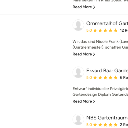
Mitarbeitern im Kreis Soest. Wi
Read More
Ommertalhof Gar
Average rating: 5 out of
5.0
12 R
Wir, das sind Nicole Frank (La
(Gärtnermeister), schaffen Gär
Read More
Ekvard Baar Gard
Average rating: 5 out of
5.0
6 R
Entwurf individueller Privatgä
Gartendesign Diplom Gartendes
Read More
NBS Gartenträum
Average rating: 5 out of
5.0
2 R