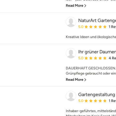
Read More
NaturArt Garteng
Average rating: 5 out of
5.0
1 Re
Kreative Ideen und ökologisc
Ihr grüner Daumen 
Average rating: 5 out of
5.0
4 R
DAUERHAFT GESCHLOSSEN. Kiri
Grünpflege gebraucht oder ein
Read More
Gartengestaltun
Average rating: 5 out of
5.0
1 Re
Inhaber-geführtes, mittelstä