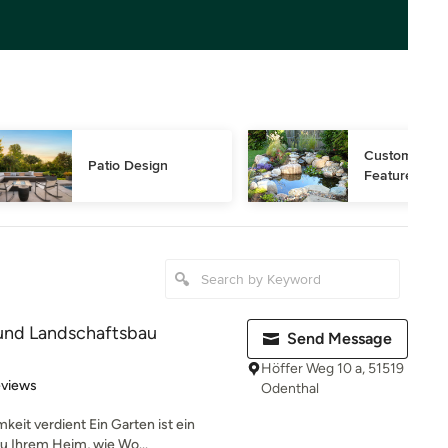
Custom Water
Patio Design
Features
und Landschaftsbau
Send Message
Höffer Weg 10 a, 51519
of 5 stars
eviews
Odenthal
keit verdient Ein Garten ist ein
u Ihrem Heim, wie Wo...