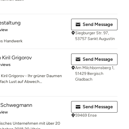
estaltung
Send Message
 5 stars
view
Siegburger Str. 97,
53757 Sankt Augustin
hes Handwerk
Kiril Grigorov
Send Message
 5 stars
eviews
Am Milchbornsberg 1,
51429 Bergisch
l Grigorov - Ihr grüner Daumen
Gladbach
fach Lust auf Abwech...
g Schwegmann
Send Message
 5 stars
view
59469 Ense
ndisches Unternehmen mit über 20