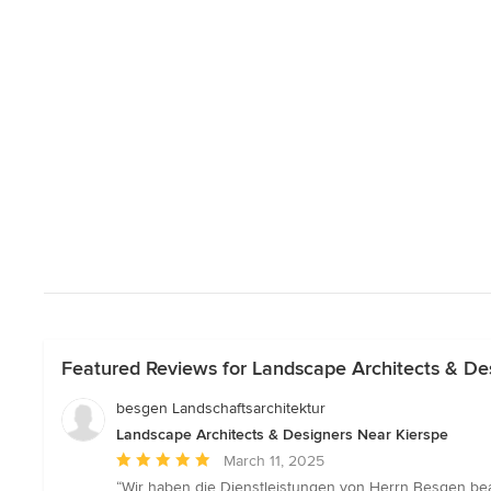
Featured Reviews for Landscape Architects & De
besgen Landschaftsarchitektur
Landscape Architects & Designers Near Kierspe
Average
March 11, 2025
rating:
“Wir haben die Dienstleistungen von Herrn Besgen bea