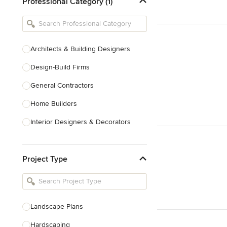
Professional Category (1)
Architects & Building Designers
Design-Build Firms
General Contractors
Home Builders
Interior Designers & Decorators
Kitchen & Bathroom Designers
Project Type
Kitchen Remodelers
Bathroom Remodelers
Landscape Architects & Landscape
Designers
Landscape Plans
Landscape Contractors
Hardscaping