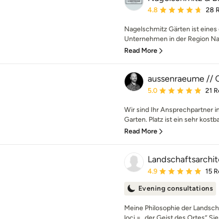
Average rating: 4.8 out 
4.8
28 
Nagelschmitz Gärten ist eines 
Unternehmen in der Region Nag
Read More
aussenraeume // C
Average rating: 5 out of
5.0
21 R
Wir sind Ihr Ansprechpartner
Garten. Platz ist ein sehr kostba
Read More
Landschaftsarchit
Average rating: 4.9 out 
4.9
15 R
Evening consultations
Meine Philosophie der Landscha
loci = „der Geist des Ortes“ Sie