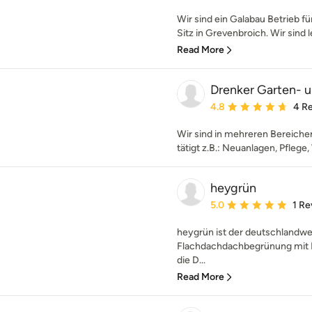
Wir sind ein Galabau Betrieb 
Sitz in Grevenbroich. Wir sind le
Read More
Drenker Garten- 
Average rating: 4.8 out 
4.8
4 R
Wir sind in mehreren Bereiche
tätigt z.B.: Neuanlagen, Pflege
heygrün
Average rating: 5 out of
5.0
1 Re
heygrün ist der deutschlandwei
Flachdachdachbegrünung mit 
die D...
Read More