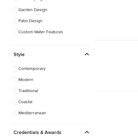
Garden Design
Show All
Patio Design
Custom Water Features
Living Walls
Style
Show All
Contemporary
Modern
Traditional
Coastal
Mediterranean
Credentials & Awards