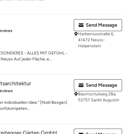
Send Message
 5 stars
eviews
Harbernusstraße 6,
41472 Neuss-
Helpenstein
SONDERES - ALLES MIT GEFÜHL -
Neuss Auf jeder Fläche, e...
tsarchitektur
Send Message
 5 stars
Reviews
Baumschulweg 28a,
53757 Sankt Augustin
r individuellen Idee.“ [Noël Besgen]
wurfskompeten...
reitegger Gärten GmbH