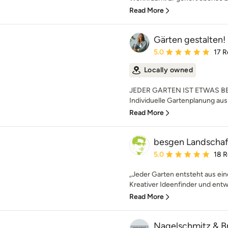
Read More
Gärten gestalten!
Average rating: 5 out of
5.0
17 R
Locally owned
JEDER GARTEN IST ETWAS BE
Individuelle Gartenplanung aus 
Read More
besgen Landschaf
Average rating: 5 out of
5.0
18 
„Jeder Garten entsteht aus eine
Kreativer Ideenfinder und ent
Read More
Nagelschmitz & B