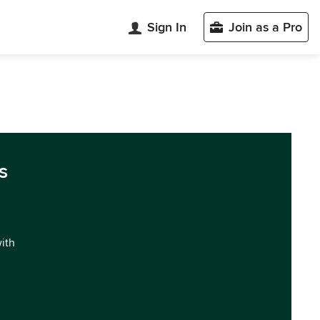
Sign In
Join as a Pro
s
with