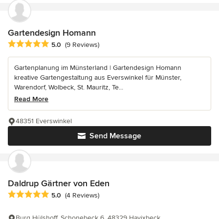
Gartendesign Homann
Average rating: 5 out of 5 stars
5.0
(9 Reviews)
Gartenplanung im Münsterland | Gartendesign Homann
kreative Gartengestaltung aus Everswinkel für Münster,
Warendorf, Wolbeck, St. Mauritz, Te...
Read More
48351 Everswinkel
Send Message
Daldrup Gärtner von Eden
Average rating: 5 out of 5 stars
5.0
(4 Reviews)
Burg Hülshoff, Schonebeck 6, 48329 Havixbeck