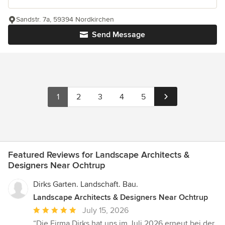
Sandstr. 7a, 59394 Nordkirchen
Send Message
1
2
3
4
5
Featured Reviews for Landscape Architects &
Designers Near Ochtrup
Dirks Garten. Landschaft. Bau.
Landscape Architects & Designers Near Ochtrup
Average
July 15, 2026
rating:
“Die Firma Dirks hat uns im Juli 2026 erneut bei der