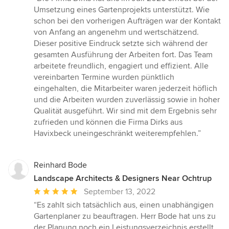
5
Umsetzung eines Gartenprojekts unterstützt. Wie
out
schon bei den vorherigen Aufträgen war der Kontakt
of
von Anfang an angenehm und wertschätzend.
5
Dieser positive Eindruck setzte sich während der
stars
gesamten Ausführung der Arbeiten fort. Das Team
arbeitete freundlich, engagiert und effizient. Alle
vereinbarten Termine wurden pünktlich
eingehalten, die Mitarbeiter waren jederzeit höflich
und die Arbeiten wurden zuverlässig sowie in hoher
Qualität ausgeführt. Wir sind mit dem Ergebnis sehr
zufrieden und können die Firma Dirks aus
Havixbeck uneingeschränkt weiterempfehlen.”
Reinhard Bode
Landscape Architects & Designers Near Ochtrup
Average
September 13, 2022
rating:
“Es zahlt sich tatsächlich aus, einen unabhängigen
5
Gartenplaner zu beauftragen. Herr Bode hat uns zu
out
der Planung noch ein Leistungsverzeichnis erstellt.