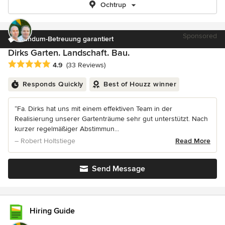
Ochtrup
Sponsored
Rundum-Betreuung garantiert
Dirks Garten. Landschaft. Bau.
Average rating: 4.9 out of 5 stars
4.9
(33 Reviews)
Responds Quickly
Best of Houzz winner
“Fa. Dirks hat uns mit einem effektiven Team in der
Realisierung unserer Gartenträume sehr gut unterstützt. Nach
kurzer regelmäßiger Abstimmun...
– Robert Holtstiege
Read More
Send Message
Hiring Guide