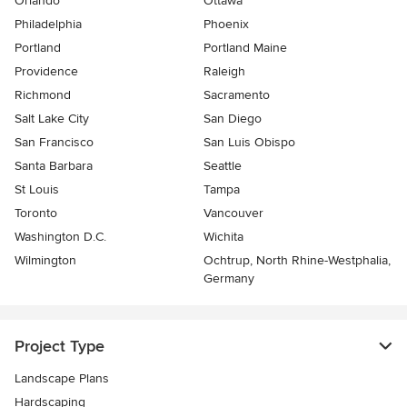
Orlando
Ottawa
Philadelphia
Phoenix
Portland
Portland Maine
Providence
Raleigh
Richmond
Sacramento
Salt Lake City
San Diego
San Francisco
San Luis Obispo
Santa Barbara
Seattle
St Louis
Tampa
Toronto
Vancouver
Washington D.C.
Wichita
Wilmington
Ochtrup, North Rhine-Westphalia,
Germany
Project Type
Landscape Plans
Hardscaping