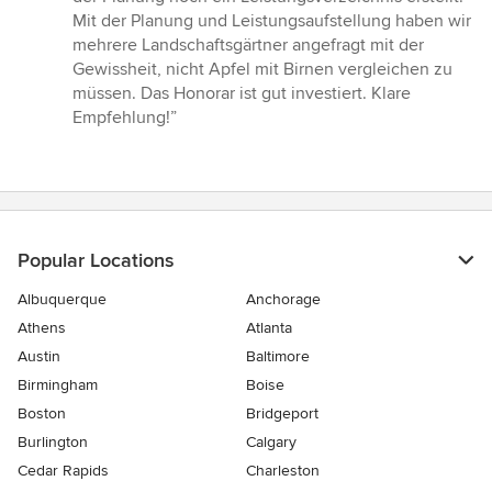
of
Mit der Planung und Leistungsaufstellung haben wir
5
mehrere Landschaftsgärtner angefragt mit der
stars
Gewissheit, nicht Apfel mit Birnen vergleichen zu
müssen. Das Honorar ist gut investiert. Klare
Empfehlung!”
Popular Locations
Albuquerque
Anchorage
Athens
Atlanta
Austin
Baltimore
Birmingham
Boise
Boston
Bridgeport
Burlington
Calgary
Cedar Rapids
Charleston