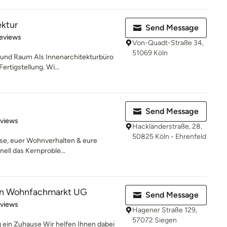
ektur
Send Message
of 5 stars
eviews
Von-Quadt-Straße 34,
51069 Köln
und Raum Als Innenarchitekturbüro
ertigstellung. Wi...
Send Message
 5 stars
eviews
Hackländerstraße, 28,
50825 Köln - Ehrenfeld
sse, euer Wohnverhalten & eure
ell das Kernproble...
n Wohnfachmarkt UG
Send Message
 5 stars
eviews
Hagener Straße 129,
57072 Siegen
ein Zuhause Wir helfen Ihnen dabei