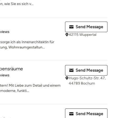
 wie Sie es sich v...
Send Message
 5 stars
eviews
42115 Wuppertal
rge ich als Innenarchitektin für
tung, Wohnraumgestaltun...
ebensräume
Send Message
 5 stars
eviews
Hugo-Schultz-Str. 47,
44789 Bochum
stern! Mit Liebe zum Detail und einem
moderne, funkti...
Send Message