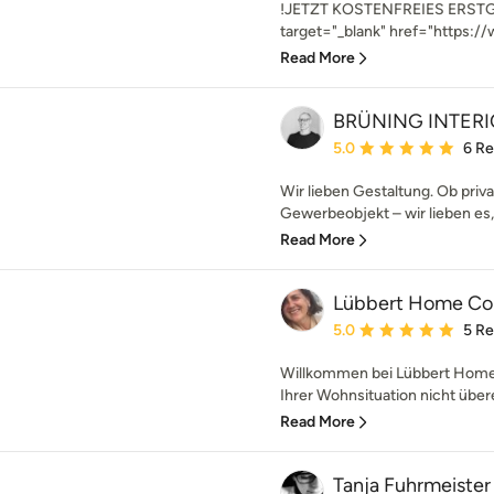
!JETZT KOSTENFREIES ERST
target="_blank" href="https:
Read More
BRÜNING INTER
Average rating: 5 out of
5.0
6 R
Wir lieben Gestaltung. Ob priv
Gewerbeobjekt – wir lieben es, 
Read More
Lübbert Home C
Average rating: 5 out of
5.0
5 R
Willkommen bei Lübbert Hom
Ihrer Wohnsituation nicht übere
Read More
Tanja Fuhrmeister 