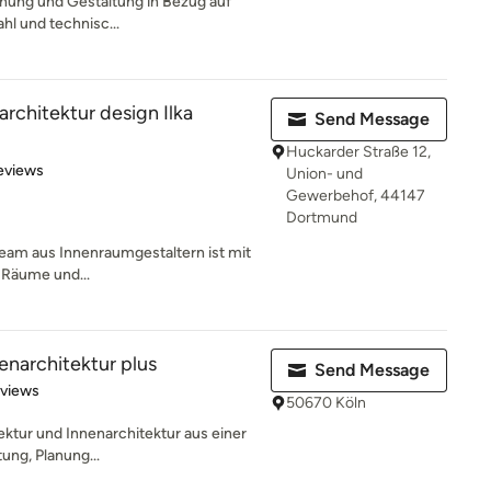
lanung und Gestaltung in Bezug auf
hl und technisc...
rchitektur design Ilka
Send Message
Huckarder Straße 12,
of 5 stars
eviews
Union- und
Gewerbehof, 44147
Dortmund
Team aus Innenraumgestaltern ist mit
e Räume und...
nenarchitektur plus
Send Message
 5 stars
eviews
50670 Köln
itektur und Innenarchitektur aus einer
tung, Planung...