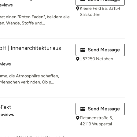
of 5 stars
eviews
Kleine Feld 8a, 33154
Salzkotten
t einen "Roten Faden", bei dem alle
, Wände, Stoffe und...
| Innenarchitektur aus
Send Message
., 57250 Netphen
 5 stars
eviews
äume, die Atmosphäre schaffen,
 Menschen verbinden. Ob p...
eFakt
Send Message
 5 stars
Reviews
Platanenstraße 5,
42119 Wuppertal