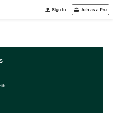
Sign In
Join as a Pro
s
with