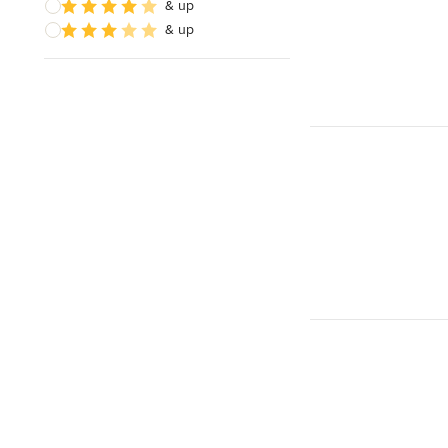
& up
& up