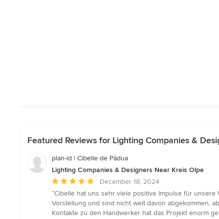
Featured Reviews for Lighting Companies & Desi
plan-id | Cibelle de Pádua
Lighting Companies & Designers Near Kreis Olpe
Average
December 18, 2024
rating:
“Cibelle hat uns sehr viele positive Impulse für unsere
5
Vorstellung und sind nicht weit davon abgekommen, aber
out
Kontakte zu den Handwerker hat das Projekt enorm geh