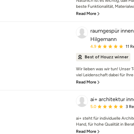
Natürlich ist es wichtig, daß P
beste Funktionalität, Materialwa
Read More
raumgespür innena
Hilgemann
Average rating: 4.9 out 
4.9
11 R
Best of Houzz winner
Wir lieben was wir tun! Unser 
viel Leidenschaft dabei für Ihr
Read More
ai+ architektur in
Average rating: 5 out of
5.0
3 R
ai+ steht für individuelle Arch
Hand, für hohe Qualität in Bera
Read More