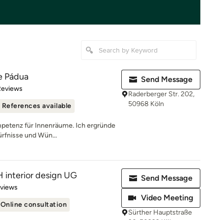
de Pádua
Send Message
of 5 stars
Reviews
Raderberger Str. 202,
50968 Köln
References available
ompetenz für Innenräume. Ich ergründe
rfnisse und Wün...
nterior design UG
Send Message
of 5 stars
eviews
Video Meeting
Online consultation
Sürther Hauptstraße