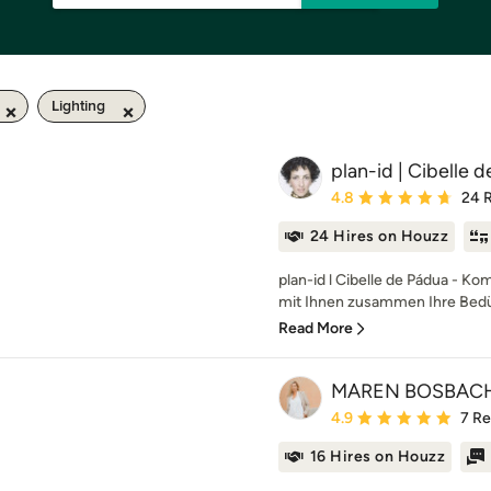
Lighting
plan-id | Cibelle 
Average rating: 4.8 out 
4.8
24 
24 Hires on Houzz
plan-id l Cibelle de Pádua - K
mit Ihnen zusammen Ihre Bedü
Read More
MAREN BOSBACH i
Average rating: 4.9 out 
4.9
7 R
16 Hires on Houzz