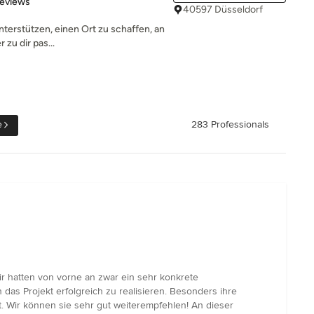
 5 stars
Reviews
40597 Düsseldorf
unterstützen, einen Ort zu schaffen, an
zu dir pas...
e
283 Professionals
Wir hatten von vorne an zwar ein sehr konkrete
das Projekt erfolgreich zu realisieren. Besonders ihre
. Wir können sie sehr gut weiterempfehlen! An dieser