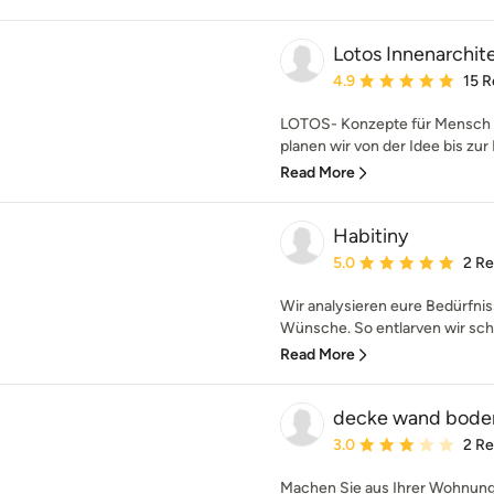
Lotos Innenarchit
Average rating: 4.9 out 
4.9
15 R
LOTOS- Konzepte für Mensch 
planen wir von der Idee bis zur F
Read More
Habitiny
Average rating: 5 out of
5.0
2 R
Wir analysieren eure Bedürfni
Wünsche. So entlarven wir schn
Read More
decke wand bode
Average rating: 3 out of
3.0
2 R
Machen Sie aus Ihrer Wohnung 