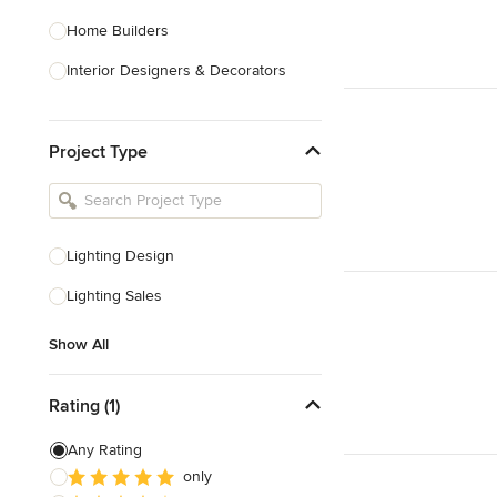
Home Builders
Interior Designers & Decorators
Kitchen & Bathroom Designers
Project Type
Kitchen Remodelers
Bathroom Remodelers
Landscape Architects & Landscape
Designers
Lighting Design
Landscape Contractors
Lighting Sales
Show All
Show All
Rating (1)
Any Rating
only