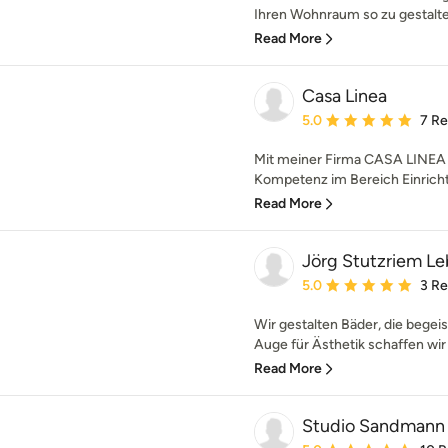
Ihren Wohnraum so zu gestalten,
Read More
Casa Linea
Average rating: 5 out of
5.0
7 R
Mit meiner Firma CASA LINEA so
Kompetenz im Bereich Einrich
Read More
Jörg Stutzriem L
Average rating: 5 out of
5.0
3 R
Wir gestalten Bäder, die begei
Auge für Ästhetik schaffen wir 
Read More
Studio Sandmann