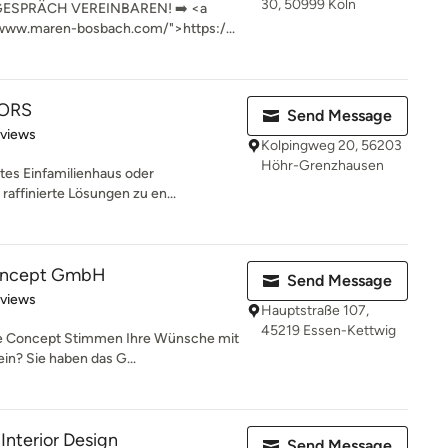
30, 50999 Köln
GESPRÄCH VEREINBAREN! ➡️ <a
//www.maren-bosbach.com/">https:/...
IORS
Send Message
 5 stars
eviews
Kolpingweg 20, 56203
Höhr-Grenzhausen
ates Einfamilienhaus oder
raffinierte Lösungen zu en...
oncept GmbH
Send Message
 5 stars
eviews
Hauptstraße 107,
45219 Essen-Kettwig
e Concept Stimmen Ihre Wünsche mit
in? Sie haben das G...
Interior Design
Send Message