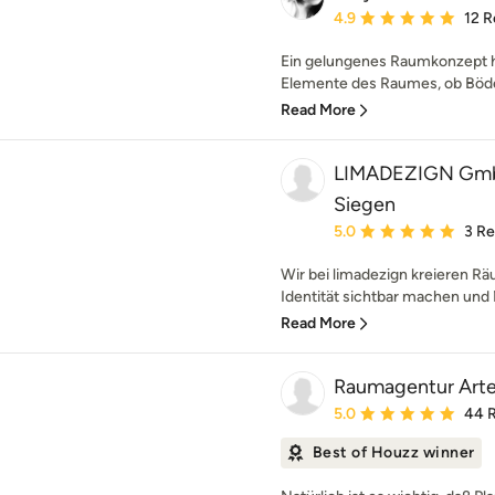
Average rating: 4.9 out 
4.9
12 R
Ein gelungenes Raumkonzept ha
Elemente des Raumes, ob Böden
Read More
LIMADEZIGN GmbH 
Siegen
Average rating: 5 out of
5.0
3 R
Wir bei limadezign kreieren R
Identität sichtbar machen und
Read More
Raumagentur Art
Average rating: 5 out of
5.0
44 
Best of Houzz winner