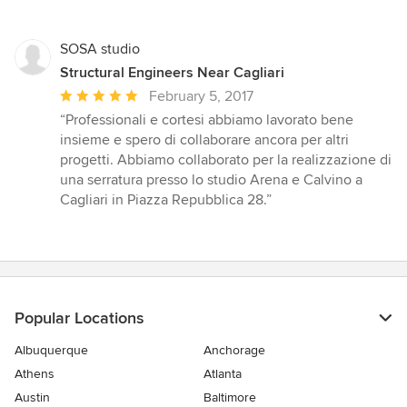
stars
SOSA studio
Structural Engineers Near Cagliari
Average
February 5, 2017
rating:
“Professionali e cortesi abbiamo lavorato bene
5
insieme e spero di collaborare ancora per altri
out
progetti. Abbiamo collaborato per la realizzazione di
of
una serratura presso lo studio Arena e Calvino a
5
Cagliari in Piazza Repubblica 28.”
stars
Popular Locations
Albuquerque
Anchorage
Athens
Atlanta
Austin
Baltimore