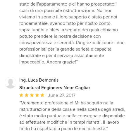
stato dell'appartamento e ci hanno prospettato i
costi di una possibile ristrutturazione. Noi non
viviamo in zona e il loro supporto è stato per noi
fondamentale, avendo fatto per nostro conto,
sopralluoghi e rilievi a seguito dei quali abbiamo
potuto prendere la nostra decisione con
consapevolezza e serenità. Ringrazio di cuore i due
professionisti per la grande serietà e capacità
dimostrate e per il servizio assolutamente
impeccabile. Ancora grazie!”
Ing. Luca Demontis
Structural Engineers Near Cagliari
Average
June 27, 2017
rating:
“Veramente professionale! Mi ha seguito nella
5
ristrutturazione della casa e nella scelta degli arredi,
out
è stato molto puntuale nella consegna e disponibile
of
ad effettuare modifiche in tempi ristretti. Il lavoro
5
finito ha rispettato a pieno le mie richieste.”