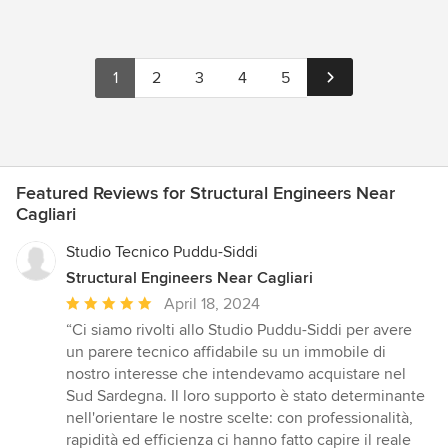
1
2
3
4
5
Featured Reviews for Structural Engineers Near
Cagliari
Studio Tecnico Puddu-Siddi
Structural Engineers Near Cagliari
Average
April 18, 2024
rating:
“Ci siamo rivolti allo Studio Puddu-Siddi per avere
5
un parere tecnico affidabile su un immobile di
out
nostro interesse che intendevamo acquistare nel
of
Sud Sardegna. Il loro supporto è stato determinante
5
nell'orientare le nostre scelte: con professionalità,
stars
rapidità ed efficienza ci hanno fatto capire il reale