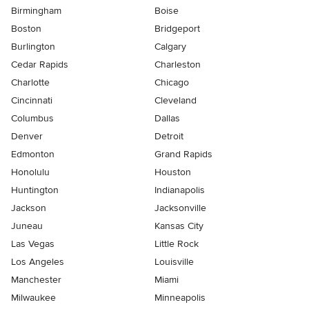
Birmingham
Boise
Boston
Bridgeport
Burlington
Calgary
Cedar Rapids
Charleston
Charlotte
Chicago
Cincinnati
Cleveland
Columbus
Dallas
Denver
Detroit
Edmonton
Grand Rapids
Honolulu
Houston
Huntington
Indianapolis
Jackson
Jacksonville
Juneau
Kansas City
Las Vegas
Little Rock
Los Angeles
Louisville
Manchester
Miami
Milwaukee
Minneapolis