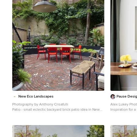
1
New Eco Landscapes
Pause Desig
Photography by Anthony Crisafulli
Alex Lukey Pho
Patio - small eclectic backyard brick patio idea in New
Inspiration for 
York
Toronto