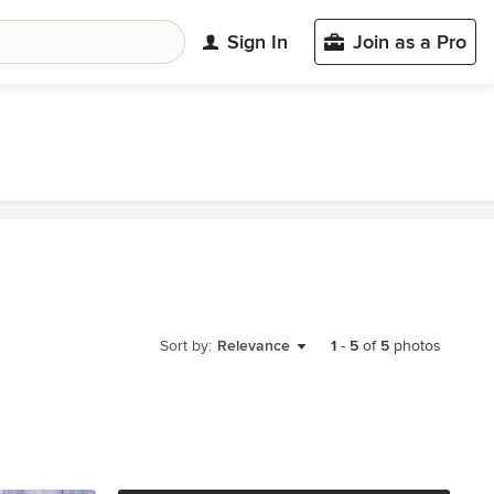
Sign In
Join as a Pro
Sort by:
Relevance
1
-
5
of
5
photos