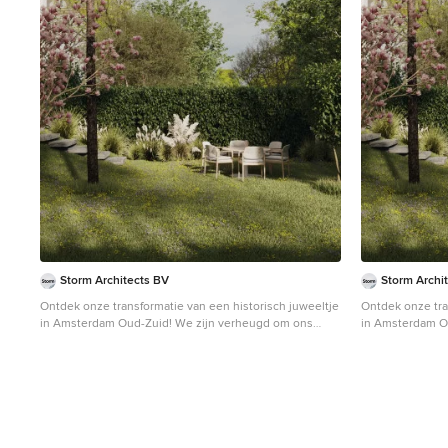
Storm Architects BV
Storm Archi
Ontdek onze transformatie van een historisch juweeltje
Ontdek onze tra
in Amsterdam Oud-Zuid! We zijn verheugd om ons
in Amsterdam Oud-Zuid! We zij
nieuwste project in Amsterdam Oud-Zuid te onthullen -
nieuwste projec
een tijdloze schat, oorspronkelijk ontworpen in 1890
een tijdloze sch
door de beroemde architect Jacob Klinkhamer. We
door de beroemd
omarmen de rijke geschiedenis van dit vooraanstaande
omarmen de rijk
huis en hebben het omgetoverd tot een gastvrije en
huis en hebben 
eigentijdse woning, zorgvuldig afgestemd op de
eigentijdse won
behoeften van zijn nieuwe gezin. Met behoud van het
behoeften van zijn nieuw