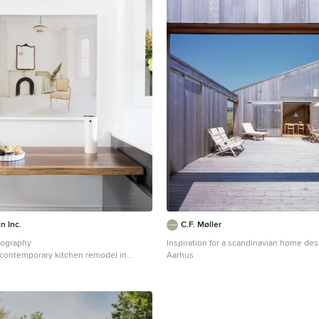
n Inc.
C.F. Møller
tography
Inspiration for a scandinavian home de
a contemporary kitchen remodel in
Aarhus