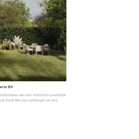
tects BV
nsformatie van een historisch juweeltje
n verheugd om ons
t in Amsterdam Oud-Zuid te onthullen -
at, oorspronkelijk ontworpen in 1890
e architect Jacob Klinkhamer. We
e geschiedenis van dit vooraanstaande
het omgetoverd tot een gastvrije en
ing, zorgvuldig afgestemd op de
e gezin. Met behoud van het