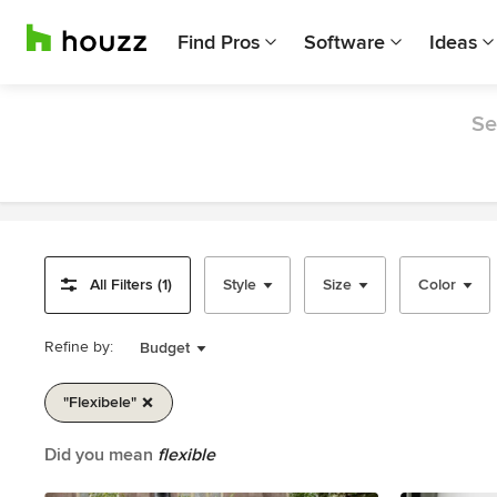
Find Pros
Software
Ideas
Se
All Filters (1)
Style
Size
Color
Refine by:
Budget
"flexibele"
Item
Did you mean
flexible
1
of