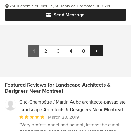
2500 chemin du moulin, St-Denis-de-Brompton J0B 2P0
Send Message
1
2
3
4
8
Featured Reviews for Landscape Architects &
Designers Near Montreal
Cité-Champêtre / Martin Aubé architecte-paysagiste
Landscape Architects & Designers Near Montreal
Average
March 28, 2019
rating:
“Very professionnel and patient, listens the client,
5