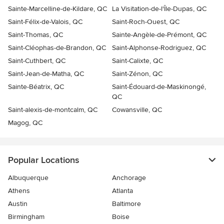
Sainte-Marcelline-de-Kildare, QC
La Visitation-de-l'Île-Dupas, QC
Saint-Félix-de-Valois, QC
Saint-Roch-Ouest, QC
Saint-Thomas, QC
Sainte-Angèle-de-Prémont, QC
Saint-Cléophas-de-Brandon, QC
Saint-Alphonse-Rodriguez, QC
Saint-Cuthbert, QC
Saint-Calixte, QC
Saint-Jean-de-Matha, QC
Saint-Zénon, QC
Sainte-Béatrix, QC
Saint-Édouard-de-Maskinongé,
QC
Saint-alexis-de-montcalm, QC
Cowansville, QC
Magog, QC
Popular Locations
Albuquerque
Anchorage
Athens
Atlanta
Austin
Baltimore
Birmingham
Boise