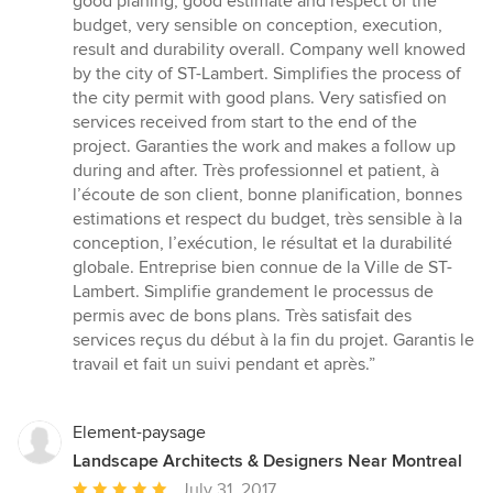
good planing, good estimate and respect of the
out
budget, very sensible on conception, execution,
of
result and durability overall. Company well knowed
5
by the city of ST-Lambert. Simplifies the process of
stars
the city permit with good plans. Very satisfied on
services received from start to the end of the
project. Garanties the work and makes a follow up
during and after. Très professionnel et patient, à
l’écoute de son client, bonne planification, bonnes
estimations et respect du budget, très sensible à la
conception, l’exécution, le résultat et la durabilité
globale. Entreprise bien connue de la Ville de ST-
Lambert. Simplifie grandement le processus de
permis avec de bons plans. Très satisfait des
services reçus du début à la fin du projet. Garantis le
travail et fait un suivi pendant et après.”
Element-paysage
Landscape Architects & Designers Near Montreal
Average
July 31, 2017