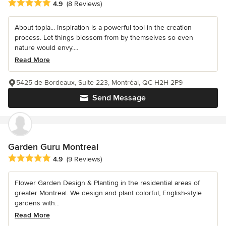
Average rating: 4.9 out of 5 stars
4.9
(8 Reviews)
About topia... Inspiration is a powerful tool in the creation
process. Let things blossom from by themselves so even
nature would envy....
Read More
5425 de Bordeaux, Suite 223, Montréal, QC H2H 2P9
Send Message
Garden Guru Montreal
Average rating: 4.9 out of 5 stars
4.9
(9 Reviews)
Flower Garden Design & Planting in the residential areas of
greater Montreal. We design and plant colorful, English-style
gardens with...
Read More