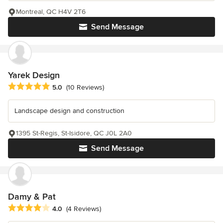
Montreal, QC H4V 2T6
Send Message
Yarek Design
Average rating: 5 out of 5 stars
5.0
(10 Reviews)
Landscape design and construction
1395 St-Regis, St-Isidore, QC J0L 2A0
Send Message
Damy & Pat
Average rating: 4 out of 5 stars
4.0
(4 Reviews)