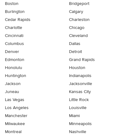
Boston
Bridgeport
Burlington
Calgary
Cedar Rapids
Charleston
Charlotte
Chicago
Cincinnati
Cleveland
Columbus
Dallas
Denver
Detroit
Edmonton
Grand Rapids
Honolulu
Houston
Huntington
Indianapolis
Jackson
Jacksonville
Juneau
Kansas City
Las Vegas
Little Rock
Los Angeles
Louisville
Manchester
Miami
Milwaukee
Minneapolis
Montreal
Nashville