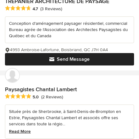
TRÉPANIER ARCHITECTURE DE PAYSAGE
Average rating: 4.7 out of 5 stars
4.7
(3 Reviews)
Conception d'aménagement paysager résidentiel, commercial
Bureau agrée de l'Association des Architectes Paysagistes du
Québec et du Canada
4993 Ambroise-Lafortune, Boisbriand, QC J7H 0A4
Send Message
Paysagistes Chantal Lambert
Average rating: 5 out of 5 stars
5.0
(2 Reviews)
Située près de Sherbrooke, à Saint-Denis-de-Brompton en
Estrie, Paysagistes Chantal Lambert et associés offre ses
services dans toute la régio...
Read More