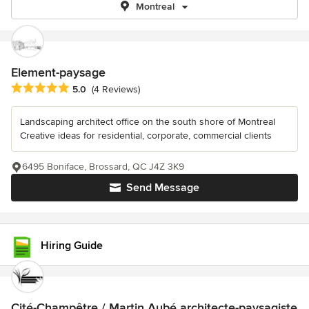
Montreal
Element-paysage
Average rating: 5 out of 5 stars
5.0
(4 Reviews)
Landscaping architect office on the south shore of Montreal
Creative ideas for residential, corporate, commercial clients
6495 Boniface, Brossard, QC J4Z 3K9
Send Message
Hiring Guide
Cité-Champêtre / Martin Aubé architecte-paysagiste