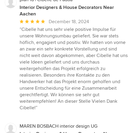
Interior Designers & House Decorators Near
Aachen
Average
December 18, 2024
rating:
“Cibelle hat uns sehr viele positive Impulse für
5
unsere Wohnungsumbau geliefert. Sie war stets
out
höflich, engagiert und positiv. Wir hatten von vorne
of
an zwar ein sehr konkrete Vorstellung und sind
5
nicht weit davon abgekommen, aber Cibelle hat uns
stars
viele Ideen geliefert und uns durchaus
weitergeholfen das Projekt erfolgreich zu
realisieren. Besonders ihre Kontakte zu den
Handwerker hat das Projekt enorm geholfen und
unsere Entscheidung für eine Zusammenarbeit
gerechtfertigt. Wir können sie sehr gut
weiterempfehlen! An dieser Stelle Vielen Dank
Cibelle!”
MAREN BOSBACH interior design UG