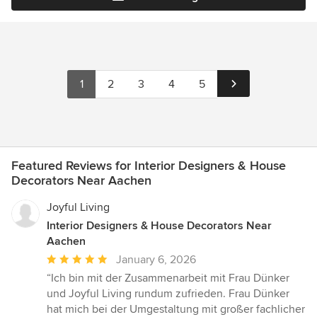
1
2
3
4
5
Featured Reviews for Interior Designers & House
Decorators Near Aachen
Joyful Living
Interior Designers & House Decorators Near
Aachen
Average
January 6, 2026
rating:
“Ich bin mit der Zusammenarbeit mit Frau Dünker
5
und Joyful Living rundum zufrieden. Frau Dünker
out
hat mich bei der Umgestaltung mit großer fachlicher