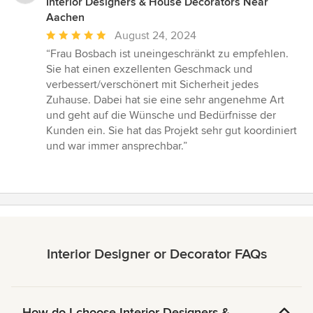
Interior Designers & House Decorators Near
Aachen
Average
August 24, 2024
rating:
“Frau Bosbach ist uneingeschränkt zu empfehlen.
5
Sie hat einen exzellenten Geschmack und
out
verbessert/verschönert mit Sicherheit jedes
of
Zuhause. Dabei hat sie eine sehr angenehme Art
5
und geht auf die Wünsche und Bedürfnisse der
stars
Kunden ein. Sie hat das Projekt sehr gut koordiniert
und war immer ansprechbar.”
Interior Designer or Decorator FAQs
How do I choose Interior Designers &