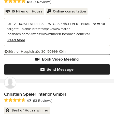
Average rating: 4.9 out of 5 stars
4.9
(7 Reviews)
16 Hires on Houzz
Online consultation
!JETZT KOSTENFREIES ERSTGESPRÄCH VEREINBAREN! ➡️ <a
target="_blank" href="https://www.maren-
bosbach.com/">https://www.maren-bosbach.com/</a>...
Read More
Sürther Hauptstraße 30, 50999 Köln
Book Video Meeting
Send Message
Christian Speier interior GmbH
Average rating: 4.7 out of 5 stars
4.7
(13 Reviews)
Best of Houzz winner