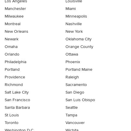
Los Angeles
Louisville
Manchester
Miami
Milwaukee
Minneapolis
Montreal
Nashville
New Orleans
New York
Newark
Oklahoma City
Omaha
Orange County
Orlando
Ottawa
Philadelphia
Phoenix
Portland
Portland Maine
Providence
Raleigh
Richmond
Sacramento
Salt Lake City
San Diego
San Francisco
San Luis Obispo
Santa Barbara
Seattle
St Louis
Tampa
Toronto
Vancouver
Washington D.C.
Wichita