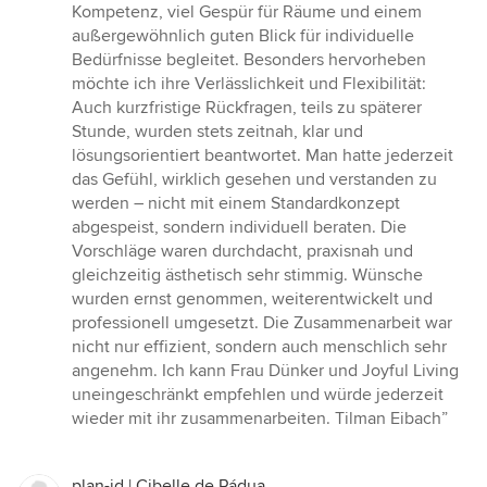
of
Kompetenz, viel Gespür für Räume und einem
5
außergewöhnlich guten Blick für individuelle
stars
Bedürfnisse begleitet. Besonders hervorheben
möchte ich ihre Verlässlichkeit und Flexibilität:
Auch kurzfristige Rückfragen, teils zu späterer
Stunde, wurden stets zeitnah, klar und
lösungsorientiert beantwortet. Man hatte jederzeit
das Gefühl, wirklich gesehen und verstanden zu
werden – nicht mit einem Standardkonzept
abgespeist, sondern individuell beraten. Die
Vorschläge waren durchdacht, praxisnah und
gleichzeitig ästhetisch sehr stimmig. Wünsche
wurden ernst genommen, weiterentwickelt und
professionell umgesetzt. Die Zusammenarbeit war
nicht nur effizient, sondern auch menschlich sehr
angenehm. Ich kann Frau Dünker und Joyful Living
uneingeschränkt empfehlen und würde jederzeit
wieder mit ihr zusammenarbeiten. Tilman Eibach”
plan-id | Cibelle de Pádua