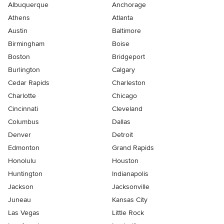
Albuquerque
Anchorage
Athens
Atlanta
Austin
Baltimore
Birmingham
Boise
Boston
Bridgeport
Burlington
Calgary
Cedar Rapids
Charleston
Charlotte
Chicago
Cincinnati
Cleveland
Columbus
Dallas
Denver
Detroit
Edmonton
Grand Rapids
Honolulu
Houston
Huntington
Indianapolis
Jackson
Jacksonville
Juneau
Kansas City
Las Vegas
Little Rock