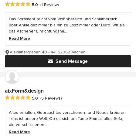
Average rating: 5 out of 5 stars
5.0
(1 Review)
Das Sortiment reicht vom Wohnbereich und Schlafbereich
über Ankleidezimmer bis hin zu Esszimmer oder Büro. Wir als
das Aachener Einrichtungsha...
Read More
Alexianergraben 40 - 44, 52062 Aachen
Send Message
aixForm&design
Average rating: 5 out of 5 stars
5.0
(5 Reviews)
Altes erhalten, Gebrauchtes verschönern und Neues kreieren
- das ist unsere Welt. Ob es sich um Tante Emmas altes Sofa,
die verschlissenen...
Read More