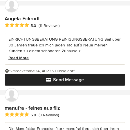
Angela Eckrodt
Average rating: 5 out of 5 stars
5.0
(11 Reviews)
EINRICHTUNGSBERATUNG REINIGUNGSBERATUNG Seit über
30 Jahren freue ich mich jeden Tag auf`s Neue meinen
Kunden zu einem schöneren Zuhause z...
Read More
Simrockstraße 14, 40235 Düsseldorf
Send Message
manufra - feines aus filz
Average rating: 5 out of 5 stars
5.0
(3 Reviews)
Die Manufaktur Françoise (kurz manufra) freut sich über Ihren