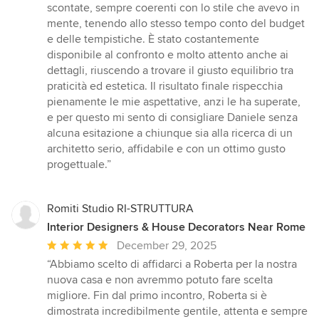
scontate, sempre coerenti con lo stile che avevo in
mente, tenendo allo stesso tempo conto del budget
e delle tempistiche. È stato costantemente
disponibile al confronto e molto attento anche ai
dettagli, riuscendo a trovare il giusto equilibrio tra
praticità ed estetica. Il risultato finale rispecchia
pienamente le mie aspettative, anzi le ha superate,
e per questo mi sento di consigliare Daniele senza
alcuna esitazione a chiunque sia alla ricerca di un
architetto serio, affidabile e con un ottimo gusto
progettuale.”
Romiti Studio RI-STRUTTURA
Interior Designers & House Decorators Near Rome
Average
December 29, 2025
rating:
“Abbiamo scelto di affidarci a Roberta per la nostra
5
nuova casa e non avremmo potuto fare scelta
out
migliore. Fin dal primo incontro, Roberta si è
of
dimostrata incredibilmente gentile, attenta e sempre