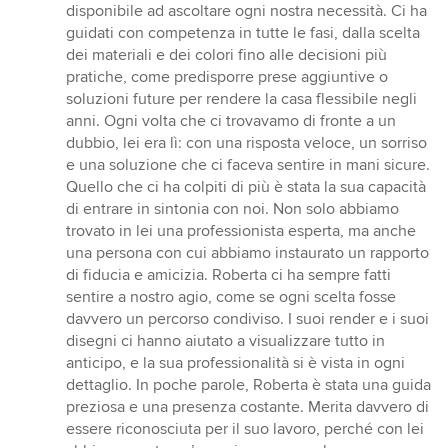
5
disponibile ad ascoltare ogni nostra necessità. Ci ha
stars
guidati con competenza in tutte le fasi, dalla scelta
dei materiali e dei colori fino alle decisioni più
pratiche, come predisporre prese aggiuntive o
soluzioni future per rendere la casa flessibile negli
anni. Ogni volta che ci trovavamo di fronte a un
dubbio, lei era lì: con una risposta veloce, un sorriso
e una soluzione che ci faceva sentire in mani sicure.
Quello che ci ha colpiti di più è stata la sua capacità
di entrare in sintonia con noi. Non solo abbiamo
trovato in lei una professionista esperta, ma anche
una persona con cui abbiamo instaurato un rapporto
di fiducia e amicizia. Roberta ci ha sempre fatti
sentire a nostro agio, come se ogni scelta fosse
davvero un percorso condiviso. I suoi render e i suoi
disegni ci hanno aiutato a visualizzare tutto in
anticipo, e la sua professionalità si è vista in ogni
dettaglio. In poche parole, Roberta è stata una guida
preziosa e una presenza costante. Merita davvero di
essere riconosciuta per il suo lavoro, perché con lei