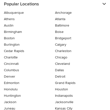
Popular Locations
Albuquerque
Anchorage
Athens
Atlanta
Austin
Baltimore
Birmingham
Boise
Boston
Bridgeport
Burlington
Calgary
Cedar Rapids
Charleston
Charlotte
Chicago
Cincinnati
Cleveland
Columbus
Dallas
Denver
Detroit
Edmonton
Grand Rapids
Honolulu
Houston
Huntington
Indianapolis
Jackson
Jacksonville
Juneau
Kansas City