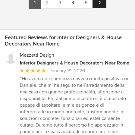
1
2
3
4
5
Featured Reviews for Interior Designers & House
Decorators Near Rome
Mezzetti Design
Interior Designers & House Decorators Near Rome
Average
January 19, 2026
rating:
“Ho avuto un’esperienza davvero molto positiva con
5
Daniele, che mi ha seguito nell’arredamento della
out
mia casa con grande professionalità, attenzione e
of
disponibilità. Fin dal primo incontro si è dimostrato
5
capace di ascoltare le mie esigenze e di
stars
interpretarle in modo puntuale, trasformandole in
soluzioni concrete, funzionali ed esteticamente
curate. Durante tutto il percorso ho apprezzato in
particolare la sua capacità di proporre idee mai