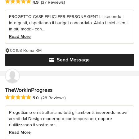
Average rating: 4.9 out of 5 stars
4.9
(37 Reviews)
PROGETTO CASE FELICI PER PERSONE GENTILI, secondo i
loro gusti, rispettando il budget concordato. Aiuto i miei clienti
in più modi: - con...
Read More
00153 Roma RM
Send Message
TheWorkInProgress
Average rating: 5 out of 5 stars
5.0
(28 Reviews)
Progettiamo e ristrutturiamo tutti gli ambienti, inserendo nuovi
arredi dal Design moderno o contemporaneo, oppure
riutilizzando il vostro arr...
Read More