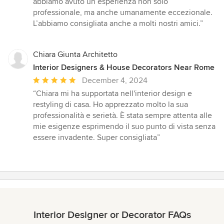
abbiamo avuto un’esperienza non solo
professionale, ma anche umanamente eccezionale.
L’abbiamo consigliata anche a molti nostri amici.”
Chiara Giunta Architetto
Interior Designers & House Decorators Near Rome
Average
December 4, 2024
rating:
“Chiara mi ha supportata nell'interior design e
5
restyling di casa. Ho apprezzato molto la sua
out
professionalità e serietà. È stata sempre attenta alle
of
mie esigenze esprimendo il suo punto di vista senza
5
essere invadente. Super consigliata”
stars
Interior Designer or Decorator FAQs